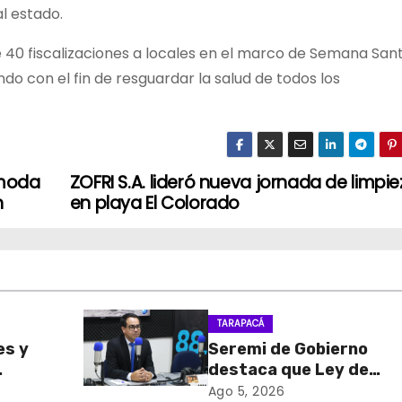
l estado.
de 40 fiscalizaciones a locales en el marco de Semana San
do con el fin de resguardar la salud de todos los
 moda
ZOFRI S.A. lideró nueva jornada de limpi
n
en playa El Colorado
TARAPACÁ
es y
Seremi de Gobierno
destaca que Ley de
sa de
Reconstrucción Nacion
Ago 5, 2026