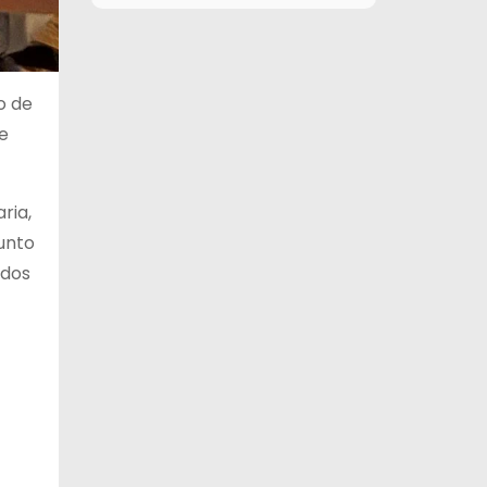
9 de agosto
27°C
11°C
Domingo
10 de agosto
28°C
17°C
o de
Lunes
 e
11 de agosto
29°C
18°C
Martes
ria,
12 de agosto
30°C
14°C
Miércoles
junto
ados