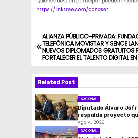
Quienes deseen participar pueden inscribir
https://linktree.com/conaset
.
ALIANZA PÚBLICO-PRIVADA: FUNDA
N
TELEFÓNICA MOVISTAR Y SENCE LA
a
NUEVOS DIPLOMADOS GRATUITOS 
FORTALECER EL TALENTO DIGITAL EN
v
e
Related Post
g
NACIONAL
a
Diputado Álvaro Jofr
c
respalda proyecto q
fortalece el control 
Ago 4, 2026
i
identidad durante e
NACIONAL
de excepción