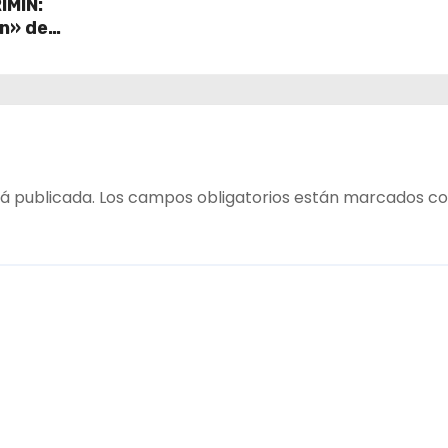
IMIN:
ón» de
ave de
á publicada.
Los campos obligatorios están marcados c