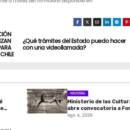
se a través del formulario disponible en:
CIÓN
NZAN
¿Qué trámites del Estado puedo hacer
PARA
con una videollamada?
 CHILE
NACIONAL
é
Ministerio de las Cultu
ue
abre convocatoria a Fo
de
Cultura 2027 con foco 
Ago 4, 2026
stados
transparencia, innovac
acceso ciudadano