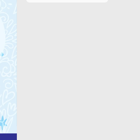
9 de agosto
27°C
11°C
Domingo
10 de agosto
28°C
16°C
Lunes
11 de agosto
28°C
20°C
Martes
12 de agosto
29°C
15°C
Miércoles