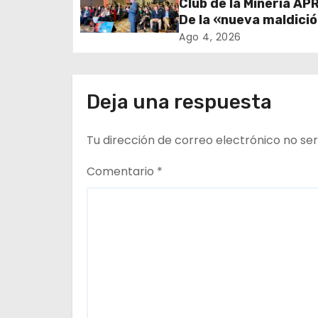
Club de la Minería APR
ó
De la «nueva maldici
n
los recursos al rol cl
Ago 4, 2026
los proveedores
d
e
Deja una respuesta
e
Tu dirección de correo electrónico no ser
n
Comentario
*
t
r
a
d
a