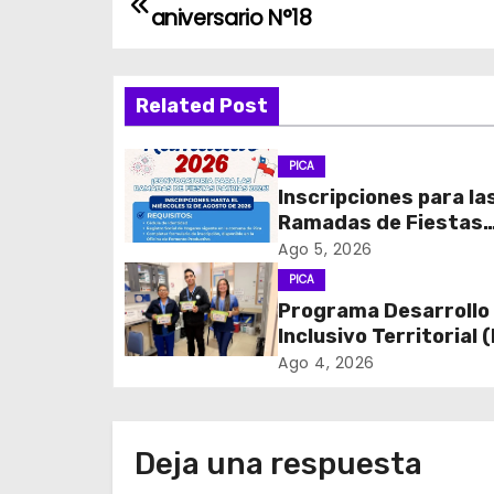
N
aniversario N°18
a
v
Related Post
e
PICA
g
Inscripciones para la
Ramadas de Fiestas
a
Patrias 2026
Ago 5, 2026
c
PICA
Programa Desarrollo
i
Inclusivo Territorial (
realizó la entrega de
ó
Ago 4, 2026
de Regulación en
n
dependencias de DID
del CESFAM Dr. Juan
d
Deja una respuesta
Marqués Vismara.