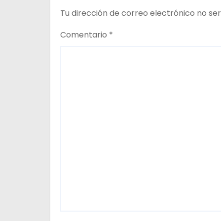
e
Tu dirección de correo electrónico no ser
e
Comentario
*
n
t
r
a
d
a
s