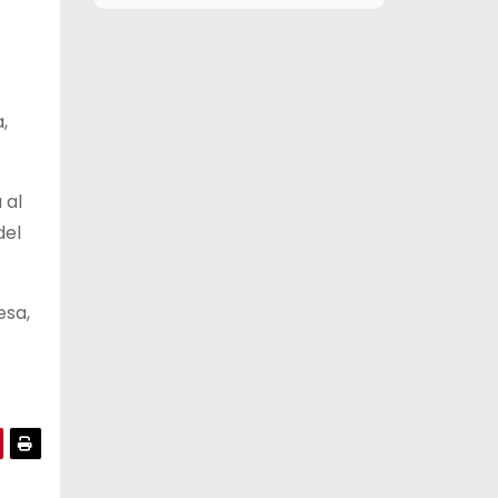
11 de agosto
26°C
17°C
Martes
12 de agosto
26°C
15°C
Miércoles
,
13 de agosto
29°C
20°C
Jueves
 al
14 de agosto
29°C
20°C
del
Viernes
esa,