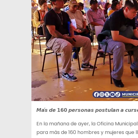
𝙈𝙖́𝙨 𝙙𝙚 𝟭𝟲𝟬 𝙥𝙚𝙧𝙨𝙤𝙣𝙖𝙨 𝙥𝙤𝙨𝙩𝙪𝙡𝙖𝙣 𝙖 𝙘𝙪𝙧𝙨
En la mañana de ayer, la Oficina Municipa
para más de 160 hombres y mujeres que lle