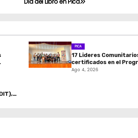
Día del Libro en Pica
PICA
s
17 Lideres Comunitario
certificados en el Pro
MÁS AMA
Ago 4, 2026
DIT),
 Cajas
ECO y