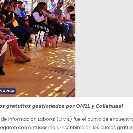
𝙨 𝙜𝙧𝙖𝙩𝙪𝙞𝙩𝙤𝙨 𝙜𝙚𝙨𝙩𝙞𝙤𝙣𝙖𝙙𝙤𝙨 𝙥𝙤𝙧 𝙊𝙈𝙄𝙇 𝙮 𝘾𝙤𝙡𝙡𝙖𝙝𝙪𝙖𝙨𝙞
l de Información Laboral (OMIL)
fue el punto de encuentr
garon con entusiasmo a inscribirse en los cursos gratui