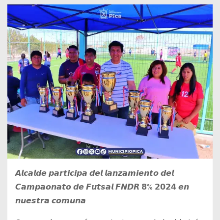
𝘼𝙡𝙘𝙖𝙡𝙙𝙚 𝙥𝙖𝙧𝙩𝙞𝙘𝙞𝙥𝙖 𝙙𝙚𝙡 𝙡𝙖𝙣𝙯𝙖𝙢𝙞𝙚𝙣𝙩𝙤 𝙙𝙚𝙡
𝘾𝙖𝙢𝙥𝙖𝙤𝙣𝙖𝙩𝙤 𝙙𝙚 𝙁𝙪𝙩𝙨𝙖𝙡 𝙁𝙉𝘿𝙍 𝟴% 𝟮𝟬𝟮𝟰 𝙚𝙣
𝙣𝙪𝙚𝙨𝙩𝙧𝙖 𝙘𝙤𝙢𝙪𝙣𝙖