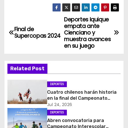
Deportes Iquique
N
empata ante
Final de
a
Cienciano y
Supercopas 2024
muestra avances
v
en su juego
e
g
Related Post
a
DEPORTES
c
Cuatro chilenos harán historia
en la final del Campeonato
i
Amateur de Motocross más
Jul 24, 2026
importante del mundo
DEPORTES
ó
Abren convocatoria para
Campeonato Interescolar