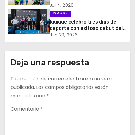
n
Fútbol 11 “Copa Collahuasi
Jul 4, 2026
2026”
d
DEPORTES
Iquique celebró tres días de
e
deporte con exitoso debut del
5150 Iquique Triathlon
Jun 29, 2026
e
n
Deja una respuesta
t
r
Tu dirección de correo electrónico no será
publicada.
Los campos obligatorios están
a
marcados con
*
d
Comentario
*
a
s