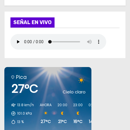
SEÑAL EN VIVO
Pica
27°C
Cielo claro
13.8 km/h
AHORA
20:00
23:00
02:00
05:00
08:0
101.0
kPa
27°C
21°C
16°C
14°C
13°C
16°C
13
%