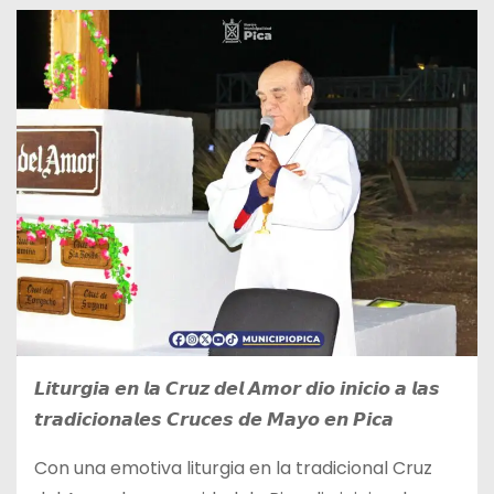
𝙇𝙞𝙩𝙪𝙧𝙜𝙞𝙖 𝙚𝙣 𝙡𝙖 𝘾𝙧𝙪𝙯 𝙙𝙚𝙡 𝘼𝙢𝙤𝙧 𝙙𝙞𝙤 𝙞𝙣𝙞𝙘𝙞𝙤 𝙖 𝙡𝙖𝙨
𝙩𝙧𝙖𝙙𝙞𝙘𝙞𝙤𝙣𝙖𝙡𝙚𝙨 𝘾𝙧𝙪𝙘𝙚𝙨 𝙙𝙚 𝙈𝙖𝙮𝙤 𝙚𝙣 𝙋𝙞𝙘𝙖
Con una emotiva liturgia en la tradicional Cruz