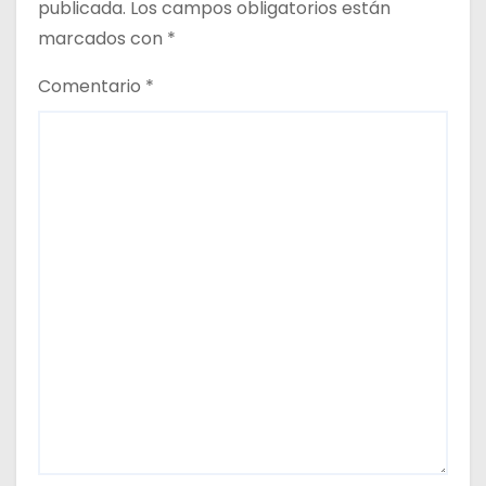
publicada.
Los campos obligatorios están
r
marcados con
*
a
Comentario
*
d
a
s