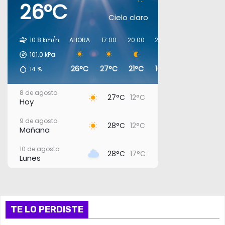
26°C
Cielo claro
10.8 km/h
AHORA
17:00
20:00
23:00
02:00
05:0
101.0
kPa
26°C
27°C
21°C
16°C
14°C
13°C
14
%
8 de agosto
27°C
12°C
Hoy
9 de agosto
28°C
12°C
Mañana
10 de agosto
28°C
17°C
Lunes
11 de agosto
26°C
17°C
Martes
12 de agosto
TE LO PERDISTE
29°C
16°C
Miércoles