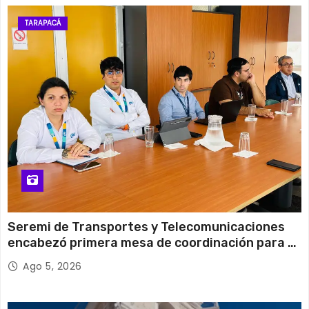
13 de agosto
30°C
21°C
Jueves
TARAPACÁ
14 de agosto
30°C
19°C
Viernes
Seremi de Transportes y Telecomunicaciones
encabezó primera mesa de coordinación para el
retiro de cables en desuso en Iquique
Ago 5, 2026