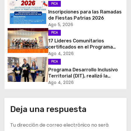
g
PICA
Inscripciones para las Ramadas
a
de Fiestas Patrias 2026
c
Ago 5, 2026
PICA
i
17 Lideres Comunitarios
certificados en el Programa
ó
MÁS AMA
Ago 4, 2026
n
PICA
Programa Desarrollo Inclusivo
d
Territorial (DIT), realizó la
entrega de Cajas de Regulación
Ago 4, 2026
e
en dependencias de DIDECO y
del CESFAM Dr. Juan Marqués
e
Vismara.
Deja una respuesta
n
t
Tu dirección de correo electrónico no será