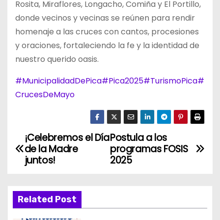
Rosita, Miraflores, Longacho, Comiña y El Portillo,
donde vecinos y vecinas se reúnen para rendir
homenaje a las cruces con cantos, procesiones
y oraciones, fortaleciendo la fe y la identidad de
nuestro querido oasis.
#MunicipalidadDePica
#Pica2025
#TurismoPica
#
CrucesDeMayo
¡Celebremos el Día
Postula a los
N
de la Madre
programas FOSIS
a
juntos!
2025
v
Related Post
e