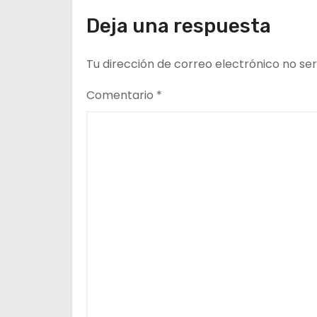
del CESFAM Dr. Juan
d
Deja una respuesta
Marqués Vismara.
e
Tu dirección de correo electrónico no ser
e
Comentario
*
n
t
r
a
d
a
s