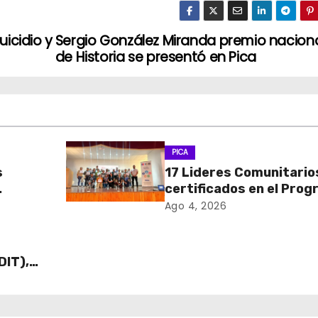
icidio y
Sergio González Miranda premio nacion
de Historia se presentó en Pica
PICA
s
17 Lideres Comunitario
certificados en el Pro
MÁS AMA
Ago 4, 2026
DIT),
 Cajas
ECO y