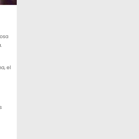
11 de agosto
27°C
16°C
Martes
12 de agosto
31°C
15°C
Miércoles
mosa
.
13 de agosto
30°C
20°C
Jueves
a, el
s