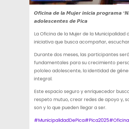
𝙊𝙛𝙞𝙘𝙞𝙣𝙖 𝙙𝙚 𝙡𝙖 𝙈𝙪𝙟𝙚𝙧 𝙞𝙣𝙞𝙘𝙞𝙖 𝙥𝙧𝙤𝙜𝙧𝙖𝙢𝙖 “𝙉
𝙖𝙙𝙤𝙡𝙚𝙨𝙘𝙚𝙣𝙩𝙚𝙨 𝙙𝙚 𝙋𝙞𝙘𝙖
La Oficina de la Mujer de la Municipalidad 
iniciativa que busca acompañar, escucha
Durante dos meses, las participantes ser
fundamentales para su crecimiento persona
pololeo adolescente, la identidad de gén
integral.
Este espacio seguro y enriquecedor busca f
respeto mutuo, crear redes de apoyo y, 
son y lo que pueden llegar a ser.
#MunicipalidadDePica
#Pica2025
#Oficin