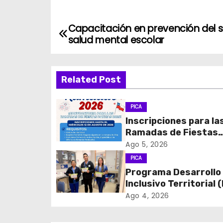
Capacitación en prevención del su
N
salud mental escolar
a
v
Related Post
e
PICA
g
Inscripciones para la
Ramadas de Fiestas
a
Patrias 2026
Ago 5, 2026
c
PICA
Programa Desarrollo
i
Inclusivo Territorial (
realizó la entrega de
ó
Ago 4, 2026
de Regulación en
n
dependencias de DID