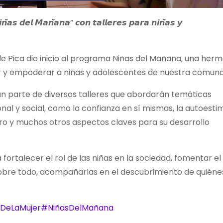
𝙣̃𝙖𝙨 𝙙𝙚𝙡 𝙈𝙖𝙣̃𝙖𝙣𝙖” 𝙘𝙤𝙣 𝙩𝙖𝙡𝙡𝙚𝙧𝙚𝙨 𝙥𝙖𝙧𝙖 𝙣𝙞𝙣̃𝙖𝙨 𝙮
de Pica
dio inicio al programa Niñas del Mañana, una her
r y empoderar a niñas y adolescentes de nuestra comuna
án parte de diversos talleres que abordarán temáticas
l y social, como la confianza en sí mismas, la autoestim
ero y muchos otros aspectos claves para su desarrollo
ortalecer el rol de las niñas en la sociedad, fomentar el
sobre todo, acompañarlas en el descubrimiento de quiéne
aDeLaMujer
#NiñasDelMañana