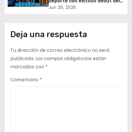
deporte con exitoso debut del
5150 Iquique Triathlon
Jun 29, 2026
n
t
Deja una respuesta
r
a
Tu dirección de correo electrónico no será
d
publicada.
Los campos obligatorios están
marcados con
*
a
Comentario
*
s