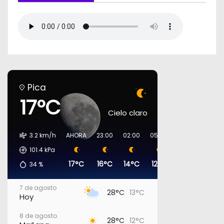
Pica
17°C
Cielo claro
3.2 km/h
AHORA
23:00
02:00
05:00
08:00
11:00
101.4
kPa
17°C
16°C
14°C
12°C
15°C
23°C
34
%
7 de agosto
28°C
13°C
Hoy
8 de agosto
28°C
12°C