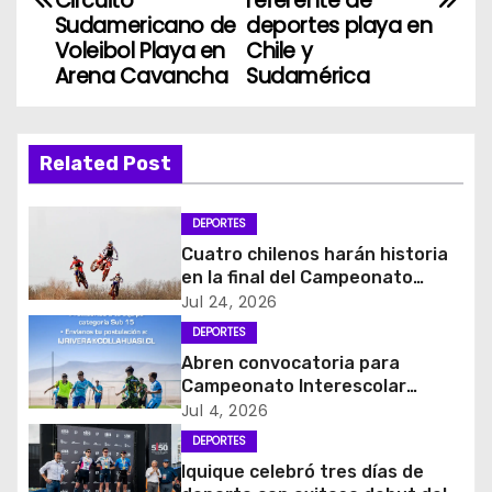
Circuito
referente de
v
Sudamericano de
deportes playa en
Voleibol Playa en
Chile y
e
Arena Cavancha
Sudamérica
g
a
Related Post
c
DEPORTES
i
Cuatro chilenos harán historia
en la final del Campeonato
ó
Amateur de Motocross más
Jul 24, 2026
importante del mundo
DEPORTES
n
Abren convocatoria para
d
Campeonato Interescolar
Fútbol 11 “Copa Collahuasi
Jul 4, 2026
e
2026”
DEPORTES
Iquique celebró tres días de
e