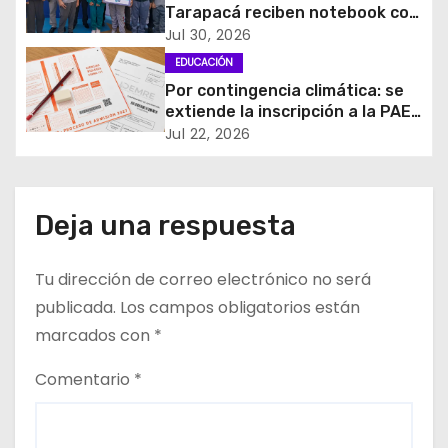
Tarapacá reciben notebook con
e
recursos pedagógicos e
Jul 30, 2026
internet gratis por un año
EDUCACIÓN
e
Por contingencia climática: se
extiende la inscripción a la PAES
n
Regular 2026
Jul 22, 2026
t
r
Deja una respuesta
a
Tu dirección de correo electrónico no será
d
publicada.
Los campos obligatorios están
a
marcados con
*
s
Comentario
*