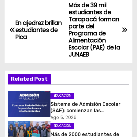
Más de 39 mil
N
estudiantes de
a
Tarapacá forman
En ajedrez brillan
parte del
estudiantes de
v
Programa de
Pica
Alimentación
e
Escolar (PAE) de la
JUNAEB
g
a
Related Post
c
i
EDUCACIÓN
Sistema de Admisión Escolar
ó
(SAE): comienzan las
postulaciones a
Ago 5, 2026
n
establecimientos para 2027
EDUCACIÓN
d
Más de 2000 estudiantes de