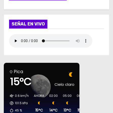
SEÑAL EN VIVO
Pica
15°C
Cielo claro
0.6 km/h
AHORA
02:00
05:00
08:00
11:00
14:00
101.5
kPa
15°C
14°C
13°C
15°C
23°C
26°C
45
%