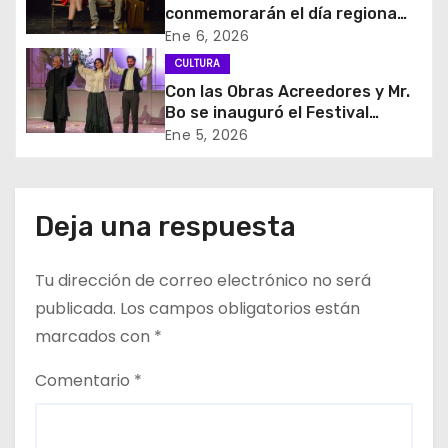
conmemorarán el día regiona
d
del teatro
Ene 6, 2026
CULTURA
e
Con las Obras Acreedores y Mr.
e
Bo se inauguró el Festival
Tarapacá a Mil 2926
Ene 5, 2026
n
convocando a tablero vuelto
t
Deja una respuesta
r
a
Tu dirección de correo electrónico no será
publicada.
Los campos obligatorios están
d
marcados con
*
a
Comentario
*
s