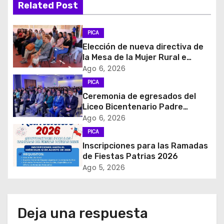
Related Post
a
c
PICA
Elección de nueva directiva de
i
la Mesa de la Mujer Rural e
Indigena
Ago 6, 2026
ó
PICA
Ceremonia de egresados del
n
Liceo Bicentenario Padre
Alberto Hurtado a la industria
d
Ago 6, 2026
minera
PICA
e
Inscripciones para las Ramadas
de Fiestas Patrias 2026
e
Ago 5, 2026
n
t
Deja una respuesta