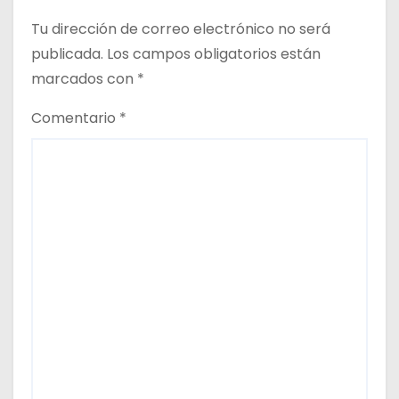
r
Tu dirección de correo electrónico no será
a
publicada.
Los campos obligatorios están
d
marcados con
*
a
Comentario
*
s