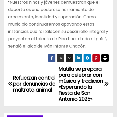
“Nuestros niños y jóvenes demuestran que el
deporte es una poderosa herramienta de
crecimiento, identidad y superación. Como
municipio continuaremos apoyando estas
instancias que fortalecen su desarrollo integral y
proyectan el talento de Pica hacia todo el país”,
señaló el alcalde Iván Infante Chacón.
Matilla se prepara
N
para celebrar con
Refuerzan control
a
música y tradición
por denuncias de
«Esperando la
maltrato animal
v
Fiesta de San
Antonio 2025»
e
g