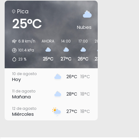
Pica
25°C
Nubes
6.8 km/h
AHORA
14:00
17:00
20:00
23:00
02:0
101.4
kPa
25°C
27°C
26°C
23°C
24°C
22°
23
%
10 de agosto
26°C
19°C
Hoy
11 de agosto
28°C
18°C
Mañana
12 de agosto
27°C
18°C
Miércoles
13 de agosto
30°C
19°C
Jueves