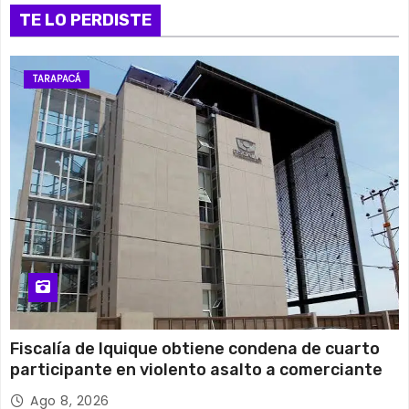
14 de agosto
TE LO PERDISTE
29°C
18°C
Viernes
15 de agosto
27°C
17°C
Sábado
TARAPACÁ
16 de agosto
25°C
12°C
Domingo
Fiscalía de Iquique obtiene condena de cuarto
participante en violento asalto a comerciante
Ago 8, 2026