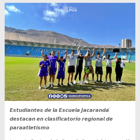
𝙀𝙨𝙩𝙪𝙙𝙞𝙖𝙣𝙩𝙚𝙨 𝙙𝙚 𝙡𝙖 𝙀𝙨𝙘𝙪𝙚𝙡𝙖 𝙅𝙖𝙘𝙖𝙧𝙖𝙣𝙙𝙖́
𝙙𝙚𝙨𝙩𝙖𝙘𝙖𝙣 𝙚𝙣 𝙘𝙡𝙖𝙨𝙞𝙛𝙞𝙘𝙖𝙩𝙤𝙧𝙞𝙤 𝙧𝙚𝙜𝙞𝙤𝙣𝙖𝙡 𝙙𝙚
𝙥𝙖𝙧𝙖𝙖𝙩𝙡𝙚𝙩𝙞𝙨𝙢𝙤