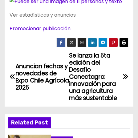
Ver estadísticas y anuncios
Promocionar publicación
Se lanza la 5ta
N
edición del
Anuncian fechas y
a
Desafío
novedades de
Conectagro:
Expo Chile Agrícola
v
innovación para
2025
una agricultura
e
más sustentable
g
a
Related Post
c