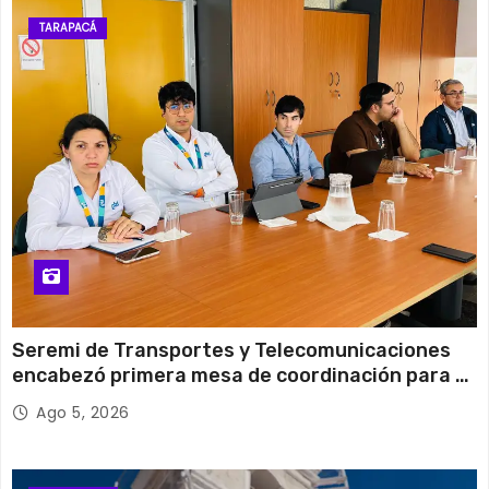
13 de agosto
29°C
20°C
Jueves
TARAPACÁ
14 de agosto
29°C
20°C
Viernes
Seremi de Transportes y Telecomunicaciones
encabezó primera mesa de coordinación para el
retiro de cables en desuso en Iquique
Ago 5, 2026