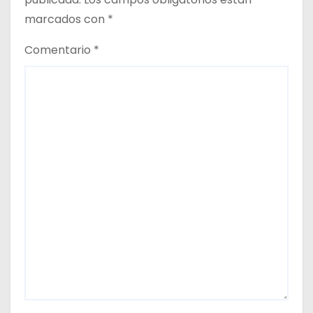
d
marcados con
*
a
Comentario
*
s