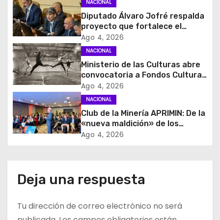
NACIONAL
i
Diputado Álvaro Jofré respalda
proyecto que fortalece el
ó
control de identidad durante
Ago 4, 2026
estados de excepción
NACIONAL
n
Ministerio de las Culturas abre
d
convocatoria a Fondos Cultura
2027 con foco en
Ago 4, 2026
e
transparencia, innovación y
NACIONAL
acceso ciudadano
Club de la Minería APRIMIN: De la
e
«nueva maldición» de los
recursos al rol clave de los
Ago 4, 2026
n
proveedores
t
Deja una respuesta
r
a
Tu dirección de correo electrónico no será
publicada.
Los campos obligatorios están