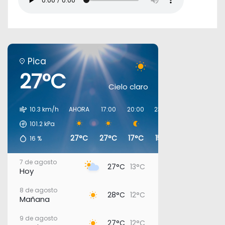
Pica
27°C
Cielo claro
10.3 km/h
AHORA
17:00
20:00
23:00
02:00
05:0
101.2
kPa
27°C
27°C
17°C
15°C
13°C
12°C
16
%
7 de agosto
27°C
13°C
Hoy
8 de agosto
28°C
12°C
Mañana
9 de agosto
27°C
12°C