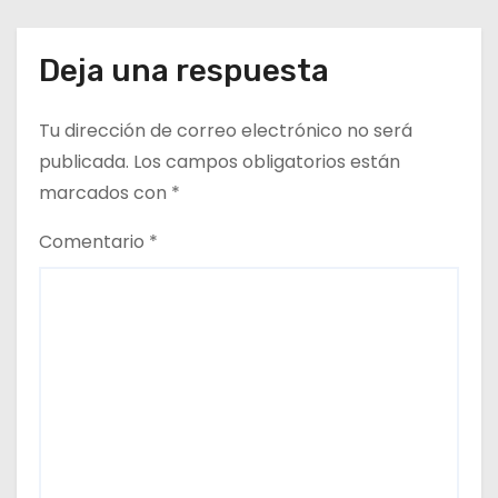
e
del CESFAM Dr. Juan Marqués
Vismara.
n
Deja una respuesta
t
Tu dirección de correo electrónico no será
r
publicada.
Los campos obligatorios están
a
marcados con
*
d
Comentario
*
a
s