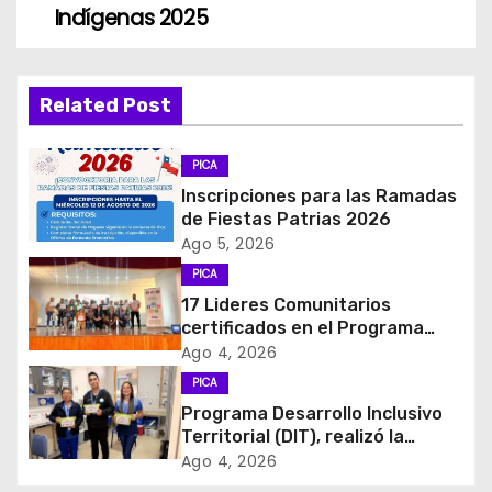
Indígenas 2025
v
e
Related Post
g
PICA
a
Inscripciones para las Ramadas
c
de Fiestas Patrias 2026
Ago 5, 2026
i
PICA
17 Lideres Comunitarios
ó
certificados en el Programa
MÁS AMA
Ago 4, 2026
n
PICA
d
Programa Desarrollo Inclusivo
Territorial (DIT), realizó la
e
entrega de Cajas de Regulación
Ago 4, 2026
en dependencias de DIDECO y