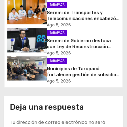
ó
TARAPACÁ
Seremi de Transportes y
n
Telecomunicaciones encabezó
primera mesa de coordinación
Ago 5, 2026
d
para el retiro de cables en
TARAPACÁ
desuso en Iquique
e
Seremi de Gobierno destaca
que Ley de Reconstrucción
e
Nacional impulsará la inversión
Ago 5, 2026
y el empleo en Tarapacá
TARAPACÁ
n
Municipios de Tarapacá
t
fortalecen gestión de subsidios
de agua potable en jornada
Ago 5, 2026
r
regional organizada por Aguas
del Altiplano y ANDESS
a
Deja una respuesta
d
Tu dirección de correo electrónico no será
a