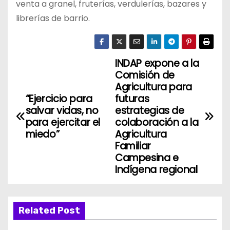
venta a granel, fruterías, verdulerías, bazares y
librerías de barrio.
INDAP expone a la
N
Comisión de
a
Agricultura para
“Ejercicio para
futuras
v
salvar vidas, no
estrategias de
para ejercitar el
colaboración a la
e
miedo”
Agricultura
Familiar
g
Campesina e
Indígena regional
a
c
Related Post
i