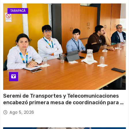
13 de agosto
29°C
20°C
Jueves
TARAPACÁ
14 de agosto
30°C
19°C
Viernes
Seremi de Transportes y Telecomunicaciones
encabezó primera mesa de coordinación para el
retiro de cables en desuso en Iquique
Ago 5, 2026