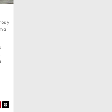
11 de agosto
28°C
17°C
Martes
rios y
12 de agosto
29°C
17°C
Miércoles
mia
13 de agosto
28°C
21°C
Jueves
a
,
a