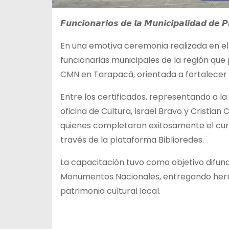
𝙁𝙪𝙣𝙘𝙞𝙤𝙣𝙖𝙧𝙞𝙤𝙨 𝙙𝙚 𝙡𝙖 𝙈𝙪𝙣𝙞𝙘𝙞𝙥𝙖𝙡𝙞𝙙𝙖𝙙 𝙙𝙚 𝙋𝙞
En una emotiva ceremonia realizada en el 
funcionarias municipales de la región que
CMN en Tarapacá, orientada a fortalecer la
Entre los certificados, representando a l
oficina de Cultura, Israel Bravo y Cristian
quienes completaron exitosamente el cur
través de la plataforma Biblioredes.
La capacitación tuvo como objetivo difundi
Monumentos Nacionales, entregando herra
patrimonio cultural local.