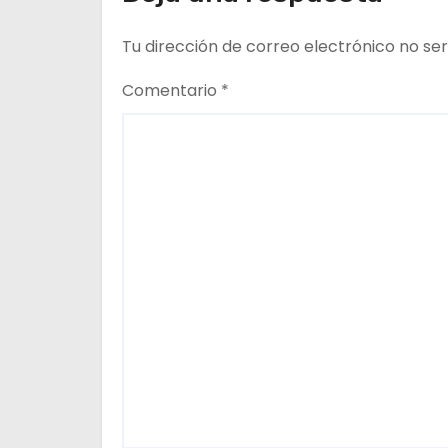
e
Tu dirección de correo electrónico no ser
e
Comentario
*
n
t
r
a
d
a
s