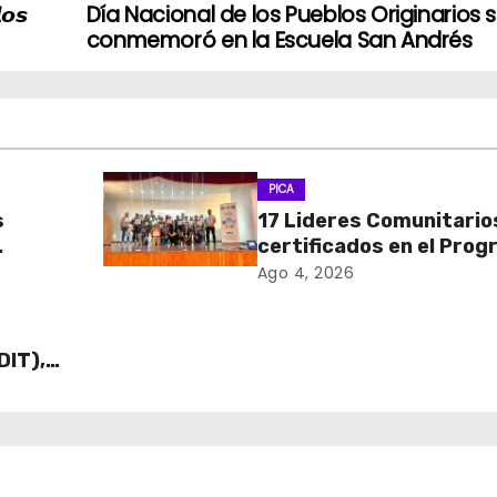
𝙤𝙨
Día Nacional de los Pueblos Originarios 
conmemoró en la Escuela San Andrés
PICA
s
17 Lideres Comunitario
certificados en el Pro
MÁS AMA
Ago 4, 2026
DIT),
 Cajas
ECO y