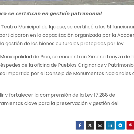
𝙘𝙖 𝙨𝙚 𝙘𝙚𝙧𝙩𝙞𝙛𝙞𝙘𝙖𝙣 𝙚𝙣 𝙜𝙚𝙨𝙩𝙞𝙤́𝙣 𝙥𝙖𝙩𝙧𝙞𝙢𝙤𝙣𝙞𝙖𝙡
Teatro Municipal de Iquique, se
certificó a los 51 funciona
 participaron en la capacitación organizada por la Acade
 gestión de los bienes culturales protegidos por ley.
a Municipalidad de Pica, se encuentran Ximena Loayza de l
 Céspedes de la oficina de Pueblos Originarios y Patrimonio
so impartido por el Consejo de Monumentos Nacionales 
r y fortalecer la comprensión de la Ley 17.288 de
mientas clave para la preservación y gestión del