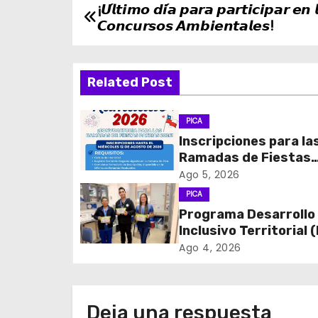
¡𝙐́𝙡𝙩𝙞𝙢𝙤 𝙙𝙞́𝙖 𝙥𝙖𝙧𝙖 𝙥𝙖𝙧𝙩𝙞𝙘𝙞𝙥𝙖𝙧 𝙚𝙣 
N
𝘾𝙤𝙣𝙘𝙪𝙧𝙨𝙤𝙨 𝘼𝙢𝙗𝙞𝙚𝙣𝙩𝙖𝙡𝙚𝙨!
a
v
Related Post
e
PICA
g
Inscripciones para la
Ramadas de Fiestas
a
Patrias 2026
Ago 5, 2026
c
PICA
Programa Desarrollo
i
Inclusivo Territorial (
realizó la entrega de
ó
Ago 4, 2026
de Regulación en
n
dependencias de DID
del CESFAM Dr. Juan
d
Deja una respuesta
Marqués Vismara.