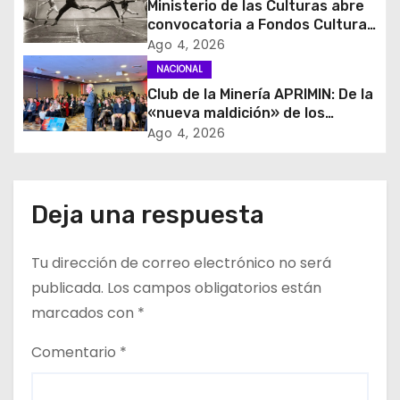
Ministerio de las Culturas abre
e
convocatoria a Fondos Cultura
2027 con foco en
Ago 4, 2026
e
transparencia, innovación y
NACIONAL
acceso ciudadano
Club de la Minería APRIMIN: De la
n
«nueva maldición» de los
recursos al rol clave de los
t
Ago 4, 2026
proveedores
r
a
Deja una respuesta
d
Tu dirección de correo electrónico no será
a
publicada.
Los campos obligatorios están
marcados con
*
s
Comentario
*