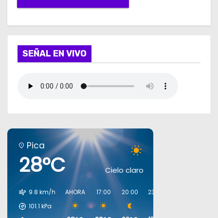
SEÑAL EN VIVO
Pica
28°C
Cielo claro
9.8 km/h
AHORA
17:00
20:00
23:00
02:00
05:00
101.1
kPa