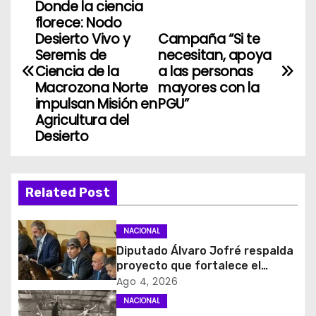
Donde la ciencia
N
florece: Nodo
a
Desierto Vivo y
Campaña “Si te
Seremis de
necesitan, apoya
v
Ciencia de la
a las personas
Macrozona Norte
mayores con la
e
impulsan Misión en
PGU”
Agricultura del
g
Desierto
a
c
Related Post
i
NACIONAL
ó
Diputado Álvaro Jofré respalda
proyecto que fortalece el
n
control de identidad durante
Ago 4, 2026
estados de excepción
d
NACIONAL