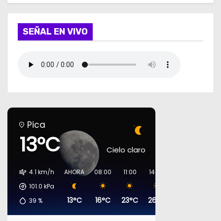
SEÑAL EN VIVO
Pica
13°C
Cielo claro
4.1 km/h
AHORA
08:00
11:00
14:00
17:00
20:00
101.0
kPa
13°C
16°C
23°C
26°C
27°C
19°C
39
%