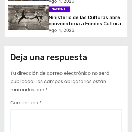
control de identidad durante
Ago 4, 2026
e
estados de excepción
NACIONAL
Ministerio de las Culturas abre
n
convocatoria a Fondos Cultura
2027 con foco en
t
Ago 4, 2026
transparencia, innovación y
acceso ciudadano
r
a
Deja una respuesta
d
Tu dirección de correo electrónico no será
a
publicada.
Los campos obligatorios están
marcados con
*
s
Comentario
*