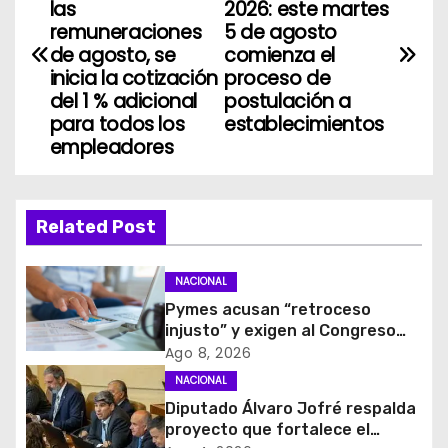
a
las
2026: este martes
remuneraciones
5 de agosto
v
de agosto, se
comienza el
inicia la cotización
proceso de
e
del 1 % adicional
postulación a
para todos los
establecimientos
g
empleadores
a
c
Related Post
i
NACIONAL
ó
Pymes acusan “retroceso
injusto” y exigen al Congreso
n
rechazar veto que elimina el
Ago 8, 2026
pago oportuno a 30 días
d
NACIONAL
Diputado Álvaro Jofré respalda
e
proyecto que fortalece el