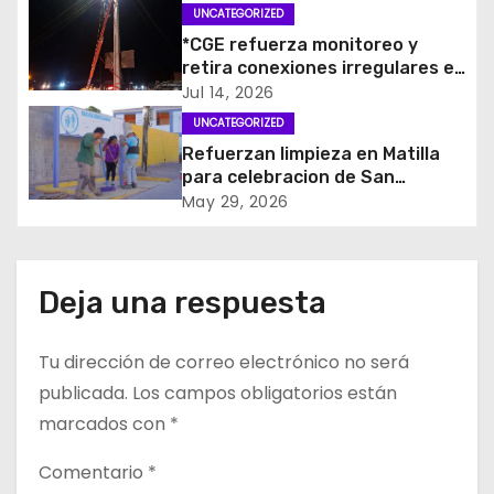
UNCATEGORIZED
ó
*CGE refuerza monitoreo y
retira conexiones irregulares en
n
casco antiguo de La Tirana y
Jul 14, 2026
sector Fundo Santa Isabel
d
UNCATEGORIZED
previo a la víspera*
Refuerzan limpieza en Matilla
e
para celebracion de San
Antonio
May 29, 2026
e
n
Deja una respuesta
t
r
Tu dirección de correo electrónico no será
publicada.
Los campos obligatorios están
a
marcados con
*
d
Comentario
*