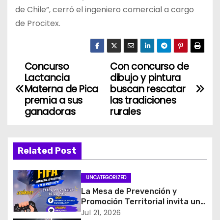
de Chile”, cerró el ingeniero comercial a cargo
de Procitex.
Concurso
Con concurso de
N
Lactancia
dibujo y pintura
a
Materna de Pica
buscan rescatar
premia a sus
las tradiciones
v
ganadoras
rurales
e
g
Related Post
a
UNCATEGORIZED
c
La Mesa de Prevención y
Promoción Territorial invita un
i
entretenido Torneo de FIFA
Jul 21, 2026