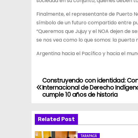
sociedad en su conjunto, quienes deben to
Finalmente, el representante de Puerto 
símbolo de un futuro compartido entre p
“Queremos que Jujuy y el NOA dejen de se
se nos vea como lo que somos: la puerta 
Argentina hacia el Pacífico y hacia el mun
Construyendo con identidad: Co
N
Internacional de Derecho Indígen
a
cumple 10 años de historia
v
Related Post
e
g
TARAPACÁ