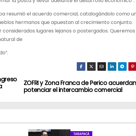
mar la posta y llevar adelante el desarrollo económico”.
Noa resumió el acuerdo comercial, catalogándolo como u
ueblos hermanos que apuestan al crecimiento conjunto.
r considerados lugares lejanos o postergados. Queremos
natural de
do”.
ngreso
ZOFRI y Zona Franca de Perico acuerda
a
potenciar el intercambio comercial
TARAPACÁ