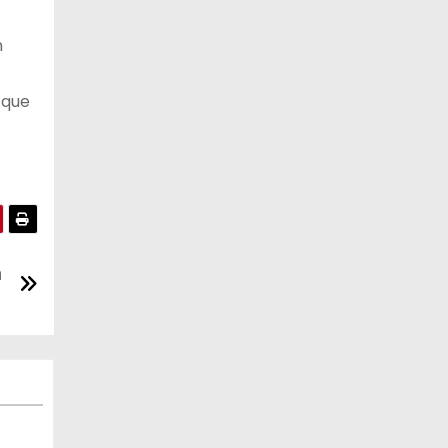
n
 que
n