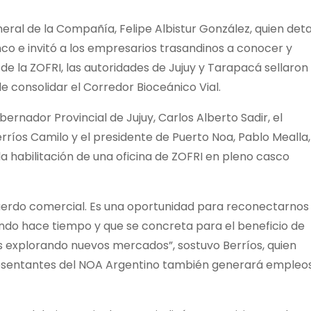
ral de la Compañía, Felipe Albistur González, quien deta
nco e invitó a los empresarios trasandinos a conocer y
de la ZOFRI, las autoridades de Jujuy y Tarapacá sellaron
e consolidar el Corredor Bioceánico Vial.
rnador Provincial de Jujuy, Carlos Alberto Sadir, el
erríos Camilo y el presidente de Puerto Noa, Pablo Mealla,
 habilitación de una oficina de ZOFRI en pleno casco
cuerdo comercial. Es una oportunidad para reconectarnos
do hace tiempo y que se concreta para el beneficio de
s explorando nuevos mercados”, sostuvo Berríos, quien
esentantes del NOA Argentino también generará empleo