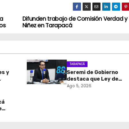
na
Difunden trabajo de Comisión Verdad y
dos
Niñez en Tarapacá
TARAPACÁ
es y
Seremi de Gobierno
destaca que Ley de
sa de
Reconstrucción Nacion
Ago 5, 2026
retiro
impulsará la inversión y
en
empleo en Tarapacá
cá
e
table
 del