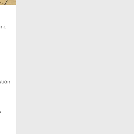
12 de agosto
29°C
16°C
Miércoles
ano
13 de agosto
30°C
21°C
Jueves
14 de agosto
30°C
19°C
Viernes
stián
s