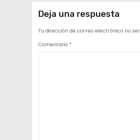
n
Altiplano y ANDESS
d
Deja una respuesta
e
Tu dirección de correo electrónico no ser
e
Comentario
*
n
t
r
a
d
a
s