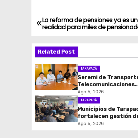
La reforma de pensiones ya es u
N
realidad para miles de pensiona
a
v
Related Post
e
TARAPACÁ
g
Seremi de Transport
Telecomunicaciones
a
encabezó primera me
Ago 5, 2026
c
coordinación para el 
TARAPACÁ
de cables en desuso 
Municipios de Tarapa
i
Iquique
fortalecen gestión d
subsidios de agua po
ó
Ago 5, 2026
en jornada regional
organizada por Aguas