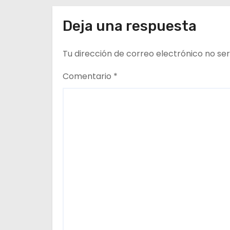
d
Deja una respuesta
e
Tu dirección de correo electrónico no ser
e
n
Comentario
*
t
r
a
d
a
s