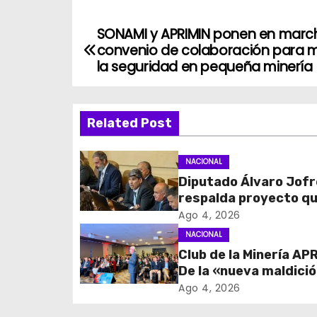
SONAMI y APRIMIN ponen en marc
N
convenio de colaboración para m
a
la seguridad en pequeña minería
v
Related Post
e
g
NACIONAL
Diputado Álvaro Jofr
a
respalda proyecto q
c
fortalece el control 
Ago 4, 2026
identidad durante e
NACIONAL
i
de excepción
Club de la Minería APR
De la «nueva maldici
ó
los recursos al rol cl
Ago 4, 2026
n
los proveedores