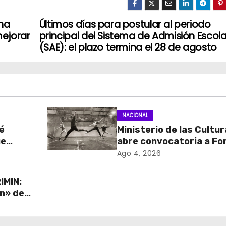
ha
Últimos días para postular al periodo
ejorar
principal del Sistema de Admisión Escola
(SAE): el plazo termina el 28 de agosto
NACIONAL
é
Ministerio de las Cultu
ue
abre convocatoria a Fo
de
Cultura 2027 con foco 
Ago 4, 2026
stados
transparencia, innovac
acceso ciudadano
IMIN:
ón» de
ave de