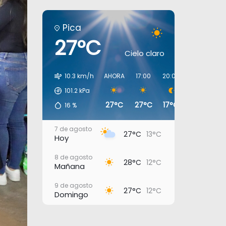
Pica
27°C
Cielo claro
10.3 km/h
AHORA
17:00
20:00
23:00
02
101.2
kPa
27°C
27°C
17°C
15°C
13
16
%
7 de agosto
27°C
13°C
Hoy
8 de agosto
28°C
12°C
Mañana
9 de agosto
27°C
12°C
Domingo
10 de agosto
26°C
17°C
Lunes