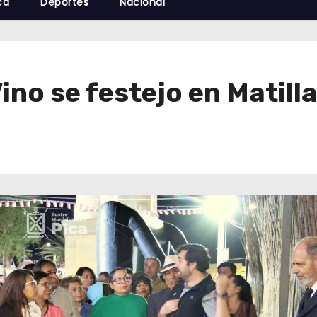
cá
Deportes
Nacional
ino se festejo en Matill