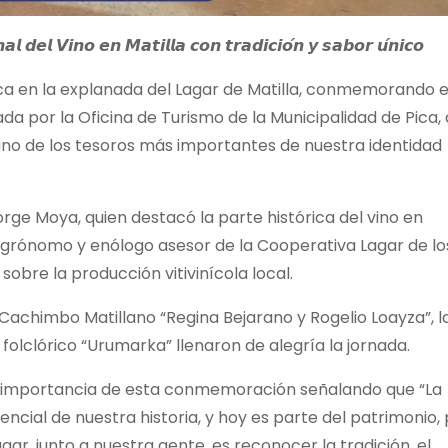
𝙖𝙡 𝙙𝙚𝙡 𝙑𝙞𝙣𝙤 𝙚𝙣 𝙈𝙖𝙩𝙞𝙡𝙡𝙖 𝙘𝙤𝙣 𝙩𝙧𝙖𝙙𝙞𝙘𝙞𝙤́𝙣 𝙮 𝙨𝙖𝙗𝙤𝙧 𝙪́𝙣𝙞𝙘𝙤
ica en
la explanada del Lagar de Matilla, conmemorando e
ada por la Oficina de Turismo de la Municipalidad de Pica,
 uno de los tesoros más importantes de nuestra identidad
rge Moya, quien destacó la parte histórica del vino en
 agrónomo y enólogo asesor de la Cooperativa Lagar de lo
obre la producción vitivinícola local.
 Cachimbo Matillano “Regina Bejarano y Rogelio Loayza”, l
 folclórico “Urumarka” llenaron de alegría la jornada.
la importancia de esta conmemoración señalando que “La
encial de nuestra historia, y hoy es parte del patrimonio,
agar, junto a nuestra gente, es reconocer la tradición, el