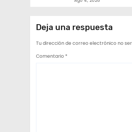
ó
Ago 4, 2026
de Regulación en
n
dependencias de DID
del CESFAM Dr. Juan
d
Deja una respuesta
Marqués Vismara.
e
Tu dirección de correo electrónico no ser
e
Comentario
*
n
t
r
a
d
a