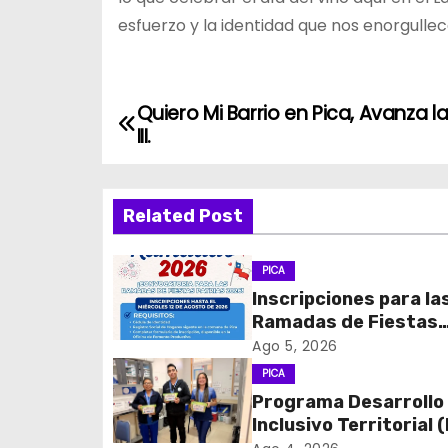
esfuerzo y la identidad que nos enorgull
Quiero Mi Barrio en Pica, Avanza la
N
III.
a
v
Related Post
e
PICA
g
Inscripciones para la
Ramadas de Fiestas
a
Patrias 2026
Ago 5, 2026
c
PICA
Programa Desarrollo
i
Inclusivo Territorial (
realizó la entrega de