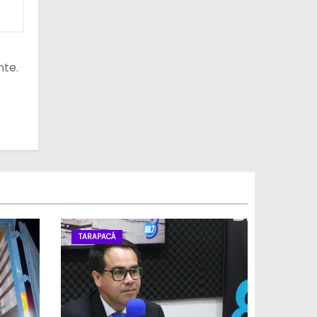
nte.
TARAPACÁ