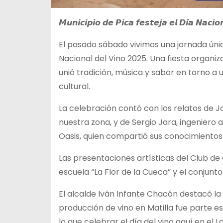
𝙈𝙪𝙣𝙞𝙘𝙞𝙥𝙞𝙤 𝙙𝙚 𝙋𝙞𝙘𝙖 𝙛𝙚𝙨𝙩𝙚𝙟𝙖 𝙚𝙡 𝘿𝙞́𝙖 𝙉𝙖𝙘𝙞𝙤
El pasado sábado vivimos una jornada ún
Nacional del Vino 2025. Una fiesta organiz
unió tradición, música y sabor en torno a
cultural.
La celebración contó con los relatos de Jo
nuestra zona, y de Sergio Jara, ingeniero
Oasis, quien compartió sus conocimientos s
Las presentaciones artísticas del Club de
escuela “La Flor de la Cueca” y el conjunto
El alcalde Iván Infante Chacón destacó 
producción de vino en Matilla fue parte es
lo que celebrar el día del vino aquí en el L