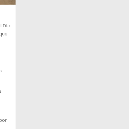
11 de agosto
28°C
16°C
Martes
l Día
12 de agosto
29°C
16°C
Miércoles
 que
13 de agosto
28°C
18°C
Jueves
s
a
 por