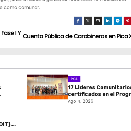
ece como comuna”.
 Fase I Y
Cuenta Pública de Carabineros en Pica
PICA
s
17 Lideres Comunitario
certificados en el Pro
MÁS AMA
Ago 4, 2026
DIT),
 Cajas