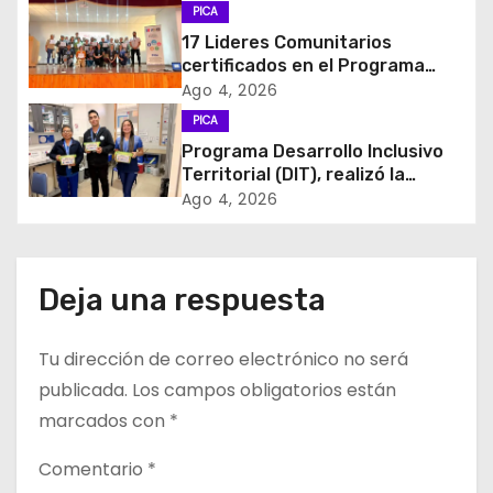
i
PICA
17 Lideres Comunitarios
ó
certificados en el Programa
MÁS AMA
Ago 4, 2026
n
PICA
d
Programa Desarrollo Inclusivo
Territorial (DIT), realizó la
e
entrega de Cajas de Regulación
Ago 4, 2026
en dependencias de DIDECO y
e
del CESFAM Dr. Juan Marqués
Vismara.
n
Deja una respuesta
t
Tu dirección de correo electrónico no será
r
publicada.
Los campos obligatorios están
a
marcados con
*
d
Comentario
*