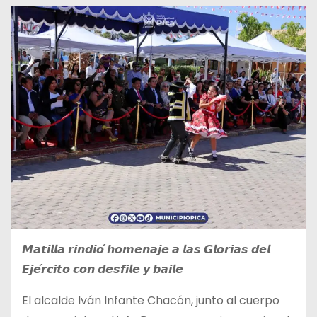
𝙈𝙖𝙩𝙞𝙡𝙡𝙖 𝙧𝙞𝙣𝙙𝙞𝙤́ 𝙝𝙤𝙢𝙚𝙣𝙖𝙟𝙚 𝙖 𝙡𝙖𝙨 𝙂𝙡𝙤𝙧𝙞𝙖𝙨 𝙙𝙚𝙡
𝙀𝙟𝙚́𝙧𝙘𝙞𝙩𝙤 𝙘𝙤𝙣 𝙙𝙚𝙨𝙛𝙞𝙡𝙚 𝙮 𝙗𝙖𝙞𝙡𝙚
El alcalde Iván Infante Chacón, junto al cuerpo