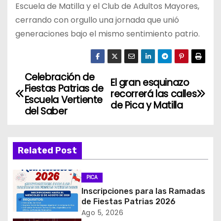
Escuela de Matilla y el Club de Adultos Mayores,
cerrando con orgullo una jornada que unió
generaciones bajo el mismo sentimiento patrio.
Celebración de
N
El gran esquinazo
Fiestas Patrias de
recorrerá las calles
a
Escuela Vertiente
de Pica y Matilla
del Saber
v
e
Related Post
g
PICA
a
Inscripciones para las Ramadas
c
de Fiestas Patrias 2026
Ago 5, 2026