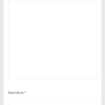
a
s
Nombre
*