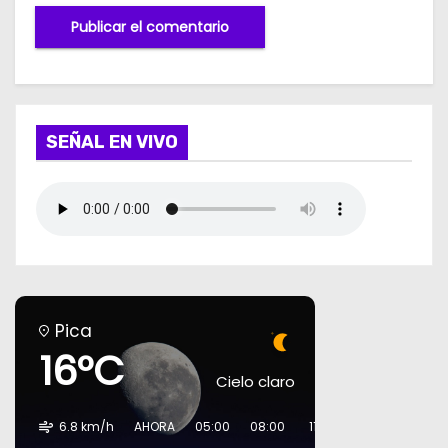
SEÑAL EN VIVO
Pica
16°C
Cielo claro
6.8 km/h
AHORA
05:00
08:00
11:00
14:00
17:00