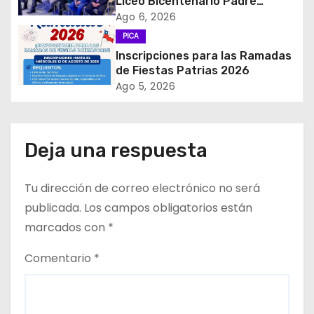
Liceo Bicentenario Padre
Alberto Hurtado a la industria
Ago 6, 2026
n
minera
PICA
d
Inscripciones para las Ramadas
de Fiestas Patrias 2026
e
Ago 5, 2026
e
n
Deja una respuesta
t
Tu dirección de correo electrónico no será
r
publicada.
Los campos obligatorios están
a
marcados con
*
d
Comentario
*
a