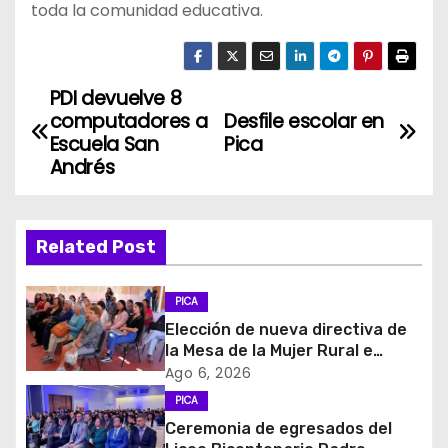
toda la comunidad educativa.
PDI devuelve 8
N
computadores a
Desfile escolar en
a
Escuela San
Pica
Andrés
v
e
Related Post
g
PICA
a
Elección de nueva directiva de
c
la Mesa de la Mujer Rural e
Indigena
Ago 6, 2026
i
PICA
Ceremonia de egresados del
ó