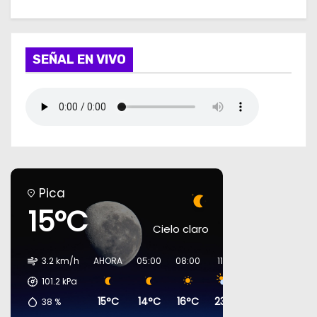
SEÑAL EN VIVO
Pica
15°C
Cielo claro
3.2 km/h
AHORA
05:00
08:00
11:00
14:00
17:00
101.2
kPa
15°C
14°C
16°C
23°C
27°C
27°C
38
%