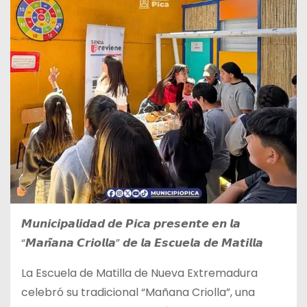
𝙈𝙪𝙣𝙞𝙘𝙞𝙥𝙖𝙡𝙞𝙙𝙖𝙙 𝙙𝙚 𝙋𝙞𝙘𝙖 𝙥𝙧𝙚𝙨𝙚𝙣𝙩𝙚 𝙚𝙣 𝙡𝙖
“𝙈𝙖𝙣̃𝙖𝙣𝙖 𝘾𝙧𝙞𝙤𝙡𝙡𝙖” 𝙙𝙚 𝙡𝙖 𝙀𝙨𝙘𝙪𝙚𝙡𝙖 𝙙𝙚 𝙈𝙖𝙩𝙞𝙡𝙡𝙖
La Escuela de Matilla de Nueva Extremadura
celebró su
tradicional “Mañana Criolla”, una