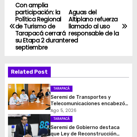
Con amplia
N
participación: la
Aguas del
a
Política Regional
Altiplano refuerza
de Turismo de
llamado al uso
v
Tarapacá cerrará
responsable de la
su Etapa 2 durante
red
e
septiembre
g
a
Related Post
c
TARAPACÁ
i
Seremi de Transportes y
Telecomunicaciones encabezó
ó
primera mesa de coordinación
Ago 5, 2026
para el retiro de cables en
TARAPACÁ
n
desuso en Iquique
Seremi de Gobierno destaca
d
que Ley de Reconstrucción