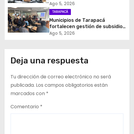
Nacional impulsará la inversión
Ago 5, 2026
e
y el empleo en Tarapacá
TARAPACÁ
Municipios de Tarapacá
e
fortalecen gestión de subsidios
de agua potable en jornada
Ago 5, 2026
n
regional organizada por Aguas
del Altiplano y ANDESS
t
Deja una respuesta
r
a
Tu dirección de correo electrónico no será
d
publicada.
Los campos obligatorios están
marcados con
*
a
Comentario
*
s