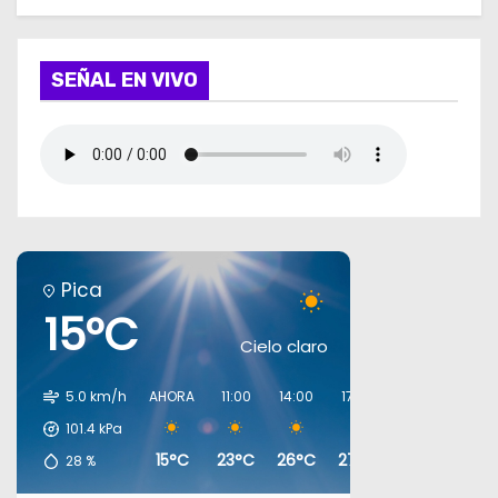
SEÑAL EN VIVO
Pica
15°C
Cielo claro
5.0 km/h
AHORA
11:00
14:00
17:00
20:00
23:00
101.4
kPa
15°C
23°C
26°C
27°C
18°C
16°C
28
%