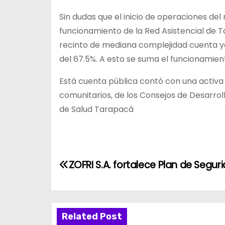
Sin dudas que el inicio de operaciones de
funcionamiento de la Red Asistencial de Ta
recinto de mediana complejidad cuenta y
del 67.5%. A esto se suma el funcionamient
Está cuenta pública contó con una activa 
comunitarios, de los Consejos de Desarrollo
de Salud Tarapacá
N
ZOFRI S.A. fortalece Plan de Segur
a
v
Related Post
e