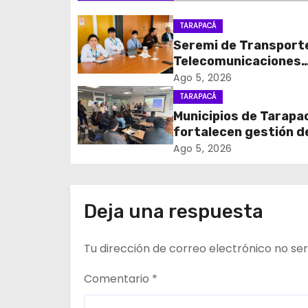
g
TARAPACÁ
Seremi de Transport
a
Telecomunicaciones
c
encabezó primera me
Ago 5, 2026
coordinación para el 
TARAPACÁ
i
de cables en desuso 
Municipios de Tarapa
Iquique
fortalecen gestión d
ó
subsidios de agua po
Ago 5, 2026
n
en jornada regional
organizada por Aguas
d
Altiplano y ANDESS
Deja una respuesta
e
Tu dirección de correo electrónico no ser
e
n
Comentario
*