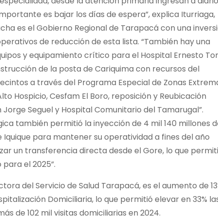
especialidad, desde la atención primaria ingresan a diari
portante es bajar los días de espera”, explica Iturriaga,
lucha es el Gobierno Regional de Tarapacá con una invers
perativos de reducción de esta lista. “También hay una
quipos y equipamiento crítico para el Hospital Ernesto To
strucción de la posta de Cariquima con recursos del
recintos a través del Programa Especial de Zonas Extrem
to Hospicio, Cesfam El Boro, reposición y Reubicación
Jorge Seguel y Hospital Comunitario del Tamarugal”.
gica también permitió la inyección de 4 mil 140 millones 
e Iquique para mantener su operatividad a fines del año
izar un transferencia directa desde el Gore, lo que permit
 para el 2025”.
ctora del Servicio de Salud Tarapacá, es el aumento de 1
italización Domiciliaria, lo que permitió elevar en 33% la
s de 102 mil visitas domiciliarias en 2024.