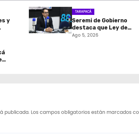
TARAPACÁ
es y
Seremi de Gobierno
destaca que Ley de
sa de
Reconstrucción Nacion
Ago 5, 2026
retiro
impulsará la inversión y
en
empleo en Tarapacá
cá
e
table
 del
á publicada.
Los campos obligatorios están marcados c