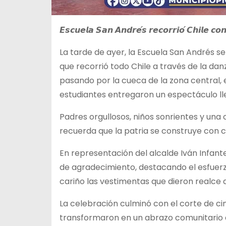
𝙀𝙨𝙘𝙪𝙚𝙡𝙖 𝙎𝙖𝙣 𝘼𝙣𝙙𝙧𝙚́𝙨 𝙧𝙚𝙘𝙤𝙧𝙧𝙞𝙤́ 𝘾𝙝𝙞𝙡𝙚 𝙘𝙤𝙣 
La tarde de ayer, la Escuela San Andrés se
que recorrió todo Chile a través de la dan
pasando por la cueca de la zona central, e
estudiantes entregaron un espectáculo lle
Padres orgullosos, niños sonrientes y una
recuerda que la patria se construye con c
En representación del alcalde Iván Infant
de agradecimiento, destacando el esfuerz
cariño las vestimentas que dieron realce a
La celebración culminó con el corte de ci
transformaron en un abrazo comunitario a