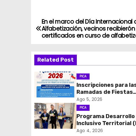
En el marco del Día Internacional 
N
Alfabetización, vecinos recibierón
a
certificados en curso de alfabeti
v
Related Post
e
g
PICA
Inscripciones para la
a
Ramadas de Fiestas
c
Patrias 2026
Ago 5, 2026
PICA
i
Programa Desarrollo
Inclusivo Territorial (
ó
realizó la entrega de
Ago 4, 2026