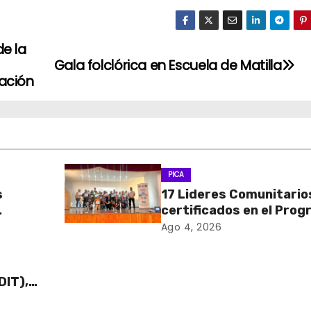
de la
Gala folclórica en Escuela de Matilla
zación
PICA
s
17 Lideres Comunitario
certificados en el Pro
MÁS AMA
Ago 4, 2026
DIT),
 Cajas