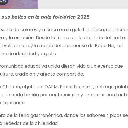
𝙨𝙪𝙨 𝙗𝙖𝙞𝙡𝙚𝙨 𝙚𝙣 𝙡𝙖 𝙜𝙖𝙡𝙖 𝙛𝙤𝙡𝙘𝙡𝙤́𝙧𝙞𝙘𝙖 𝟮𝟬𝟮𝟱
 vistió de
colores y música en su gala folclórica, un encue
za y la emoción. Desde la fuerza de la diablada del norte,
l vals chilote y la magia del pascuense de Rapa Nui, los
no de identidad y orgullo.
 comunidad educativa unida dieron vida a un evento que
ultura, tradición y afecto compartido.
e Chacón, el jefe del DAEM, Pablo Espinoza, entregó pala
o de cada familia por confeccionar y preparar con tant
 la jornada.
nta de la feria gastronómica, donde los sabores típicos se
lrededor de la chilenidad.