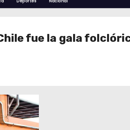
cá
Deportes
Nacional
hile fue la gala folclóri