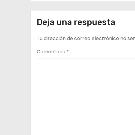
n
de Regulación en
dependencias de DID
d
del CESFAM Dr. Juan
Deja una respuesta
Marqués Vismara.
e
Tu dirección de correo electrónico no ser
e
n
Comentario
*
t
r
a
d
a
s