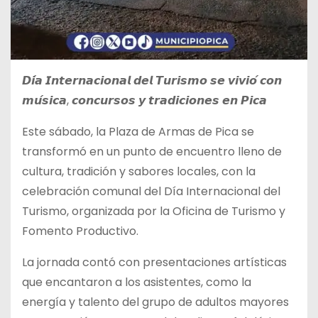
𝘿𝙞́𝙖 𝙄𝙣𝙩𝙚𝙧𝙣𝙖𝙘𝙞𝙤𝙣𝙖𝙡 𝙙𝙚𝙡 𝙏𝙪𝙧𝙞𝙨𝙢𝙤 𝙨𝙚 𝙫𝙞𝙫𝙞𝙤́ 𝙘𝙤𝙣
𝙢𝙪́𝙨𝙞𝙘𝙖, 𝙘𝙤𝙣𝙘𝙪𝙧𝙨𝙤𝙨 𝙮 𝙩𝙧𝙖𝙙𝙞𝙘𝙞𝙤𝙣𝙚𝙨 𝙚𝙣 𝙋𝙞𝙘𝙖
Este sábado, la Plaza de Armas de Pica se
transformó
en un punto de encuentro lleno de
cultura, tradición y sabores locales, con la
celebración comunal del Día Internacional del
Turismo, organizada por la Oficina de Turismo y
Fomento Productivo.
La jornada contó con presentaciones artísticas
que encantaron a los asistentes, como la
energía y talento del grupo de adultos mayores