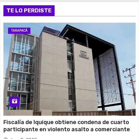
13 de agosto
TE LO PERDISTE
29°C
19°C
Jueves
14 de agosto
30°C
18°C
Viernes
TARAPACÁ
15 de agosto
26°C
15°C
Sábado
Fiscalía de Iquique obtiene condena de cuarto
participante en violento asalto a comerciante