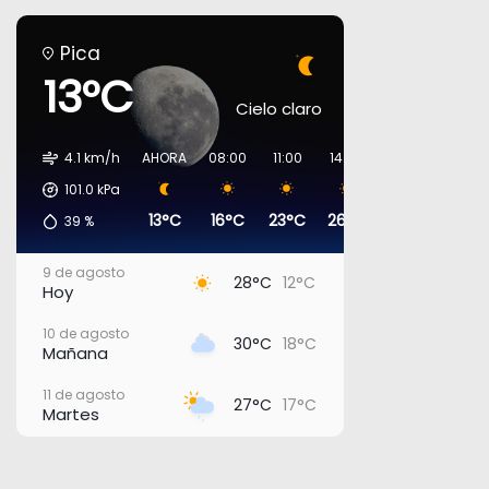
Pica
13°C
Cielo claro
4.1 km/h
AHORA
08:00
11:00
14:00
17:00
20:00
101.0
kPa
13°C
16°C
23°C
26°C
27°C
19°C
39
%
9 de agosto
28°C
12°C
Hoy
10 de agosto
30°C
18°C
Mañana
11 de agosto
27°C
17°C
Martes
12 de agosto
29°C
15°C
Miércoles