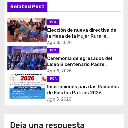
a
Related Post
c
PICA
i
Elección de nueva directiva de
la Mesa de la Mujer Rural e
ó
Indigena
Ago 6, 2026
PICA
n
Ceremonia de egresados del
d
Liceo Bicentenario Padre
Alberto Hurtado a la industria
Ago 6, 2026
e
minera
PICA
Inscripciones para las Ramadas
e
de Fiestas Patrias 2026
Ago 5, 2026
n
t
Deja una respuesta
r