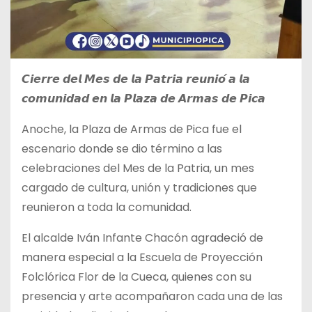
𝘾𝙞𝙚𝙧𝙧𝙚 𝙙𝙚𝙡 𝙈𝙚𝙨 𝙙𝙚 𝙡𝙖 𝙋𝙖𝙩𝙧𝙞𝙖 𝙧𝙚𝙪𝙣𝙞𝙤́ 𝙖 𝙡𝙖
𝙘𝙤𝙢𝙪𝙣𝙞𝙙𝙖𝙙 𝙚𝙣 𝙡𝙖 𝙋𝙡𝙖𝙯𝙖 𝙙𝙚 𝘼𝙧𝙢𝙖𝙨 𝙙𝙚 𝙋𝙞𝙘𝙖
Anoche, la Plaza de Armas de Pica fue el
escenario donde
se dio término a las
celebraciones del Mes de la Patria, un mes
cargado de cultura, unión y tradiciones que
reunieron a toda la comunidad.
El alcalde Iván Infante Chacón agradeció de
manera especial a la Escuela de Proyección
Folclórica Flor de la Cueca, quienes con su
presencia y arte acompañaron cada una de las