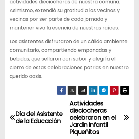
actividades dieciocheras de nuestra comuna.
Asimismo, extendió su gratitud a los vecinos y
vecinas por ser parte de cada jornada y
mantener viva la esencia de nuestras raíces.
Los asistentes disfrutaron de un cálido ambiente
comunitario, compartiendo empanadas y
bebidas, que sellaron con sabor y alegría el
cierre de estas celebraciones patrias en nuestro
querido oasis.
Actividades
N
dieciocheras
Día del Asistente
a
celebraron en el
de la Educación
Jardin Infantil
v
Piqueñitos