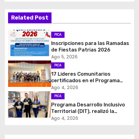
e
g
Related Post
a
PICA
c
Inscripciones para las Ramadas
de Fiestas Patrias 2026
i
Ago 5, 2026
PICA
ó
17 Lideres Comunitarios
certificados en el Programa
n
MÁS AMA
Ago 4, 2026
d
PICA
Programa Desarrollo Inclusivo
e
Territorial (DIT), realizó la
entrega de Cajas de Regulación
Ago 4, 2026
e
en dependencias de DIDECO y
del CESFAM Dr. Juan Marqués
n
Vismara.