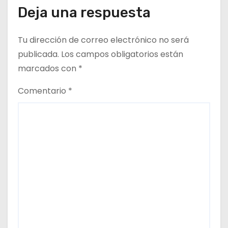
Deja una respuesta
t
r
Tu dirección de correo electrónico no será
publicada.
Los campos obligatorios están
a
marcados con
*
d
Comentario
*
a
s