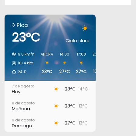
Pica
23°C
Cielo claro
9.0 km/h
AHORA
14:00
17:00
20:00
23:00
02:00
101.4
kPa
23°C
27°C
27°C
17°C
15°C
13°C
24
%
7 de agosto
28°C
14°C
Hoy
8 de agosto
28°C
12°C
Mañana
9 de agosto
27°C
12°C
Domingo