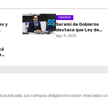
TARAPACÁ
es y
Seremi de Gobierno
destaca que Ley de
sa de
Reconstrucción Nacion
Ago 5, 2026
retiro
impulsará la inversión y
en
empleo en Tarapacá
cá
e
table
 del
á publicada.
Los campos obligatorios están marcados c