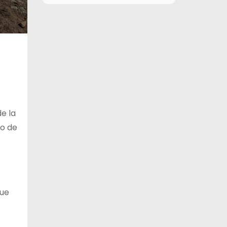
10 de agosto
26°C
17°C
Lunes
11 de agosto
28°C
16°C
Martes
12 de agosto
29°C
16°C
Miércoles
13 de agosto
28°C
18°C
Jueves
de la
co de
que