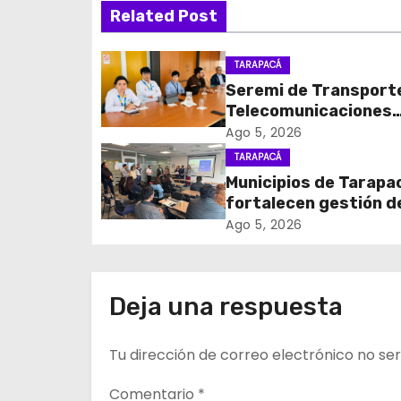
v
Related Post
e
TARAPACÁ
g
Seremi de Transport
Telecomunicaciones
a
encabezó primera me
Ago 5, 2026
c
coordinación para el 
TARAPACÁ
de cables en desuso 
Municipios de Tarapa
i
Iquique
fortalecen gestión d
subsidios de agua po
ó
Ago 5, 2026
en jornada regional
n
organizada por Aguas
Altiplano y ANDESS
d
Deja una respuesta
e
Tu dirección de correo electrónico no ser
e
Comentario
*