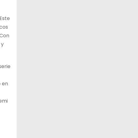
“Este
ncos
 Con
 y
serie
o en
remi