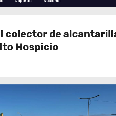
cá
Deportes
Nacional
 colector de alcantaril
lto Hospicio