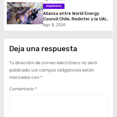
d
San Lorenzo de Tarapacá
TAMARUGAL
e
Alianza entre World Energy
Council Chile, Redinter y la UAI
e
llevó el programa Kids in Energy
Ago 8, 2026
a Arica y Pozo Almonte
n
t
Deja una respuesta
r
Tu dirección de correo electrónico no será
a
publicada.
Los campos obligatorios están
d
marcados con
*
a
Comentario
*
s