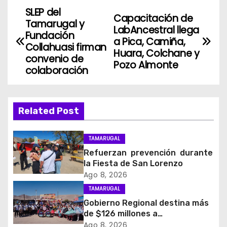
SLEP del
N
Capacitación de
Tamarugal y
LabAncestral llega
a
Fundación
a Pica, Camiña,
Collahuasi firman
Huara, Colchane y
v
convenio de
Pozo Almonte
colaboración
e
g
Related Post
a
c
TAMARUGAL
Refuerzan prevención durante
i
la Fiesta de San Lorenzo
Ago 8, 2026
ó
TAMARUGAL
Gobierno Regional destina más
n
de $126 millones a
organizaciones de la Fiesta de
Ago 8, 2026