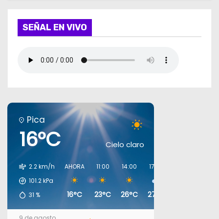
SEÑAL EN VIVO
Pica
16°C
Cielo claro
2.2 km/h
AHORA
11:00
14:00
17:00
20:00
23:00
101.2
kPa
16°C
23°C
26°C
27°C
19°C
18°C
31
%
9 de agosto