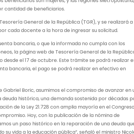
los beneficiarios son mujeres, y las regiones Metropolitana
 cantidad de beneficiarios.
Tesorería General de la República (TGR), y se realizará a
r cada docente a la hora de ingresar su solicitud.
uenta bancaria, o que la informada no cumpla con los
óneos, la página web de Tesorería General de la Repúblic
 desde el 17 de octubre. Este trámite se podrá realizar e
ta bancaria, el pago se podrá realizar en efectivo en
nte Gabriel Boric, asumimos el compromiso de avanzar en 
da deuda histórica, una demanda sostenida por décadas p
ación de la Ley 21.728 con amplia mayoría en el Congreso
ompromiso. Hoy, con la publicación de la nómina de
amos un paso histórico en la reparación de una deuda que
su vida a la educación pública”, señaló el ministro Nicol