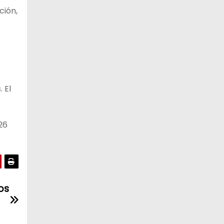
ción,
 El
26
os