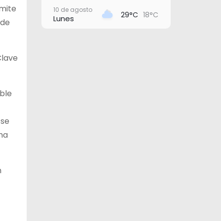
ámite
10 de agosto
29°C
18°C
Lunes
 de
11 de agosto
26°C
17°C
Martes
Clave
12 de agosto
26°C
15°C
Miércoles
ible
13 de agosto
29°C
20°C
Jueves
 se
14 de agosto
29°C
20°C
Viernes
rma
n