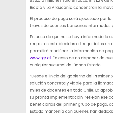
$35.010 millones solo en 2025. El 71,2% de 
Biobío y La Araucanía concentran la mayor
El proceso de pago será ejecutado por la 
través de cuentas bancarias informadas po
En caso de que no se haya informado la c
requisitos establecidos o tenga datos err
permitirá modificar la información de pago
www.tgr.cl.
En caso de no disponer de cuen
cualquier sucursal del Banco Estado.
“Desde el inicio del gobierno del Preside
solución concreta y viable para la llama
miles de docentes en todo Chile. La aprob
su pronta implementación, reflejan ese c
beneficiarios del primer grupo de pago, d
Estado mantenía con quienes han dedicado 