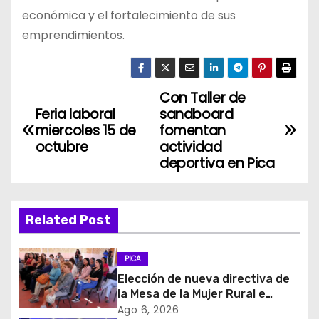
económica y el fortalecimiento de sus
emprendimientos.
Con Taller de
N
Feria laboral
sandboard
a
miercoles 15 de
fomentan
octubre
actividad
v
deportiva en Pica
e
g
Related Post
a
PICA
c
Elección de nueva directiva de
la Mesa de la Mujer Rural e
i
Indigena
Ago 6, 2026