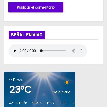
SEÑAL EN VIVO
Pica
23°C
Cielo claro
7.9 km/h
AHORA
14:00
17:00
20:00
23:00
02:00