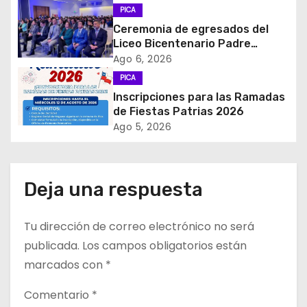
PICA
ó
Ceremonia de egresados del
Liceo Bicentenario Padre
n
Alberto Hurtado a la industria
Ago 6, 2026
minera
d
PICA
Inscripciones para las Ramadas
e
de Fiestas Patrias 2026
Ago 5, 2026
e
n
Deja una respuesta
t
r
Tu dirección de correo electrónico no será
publicada.
Los campos obligatorios están
a
marcados con
*
d
Comentario
*