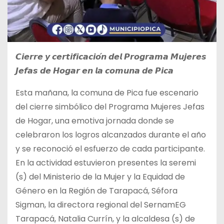
𝘾𝙞𝙚𝙧𝙧𝙚 𝙮 𝙘𝙚𝙧𝙩𝙞𝙛𝙞𝙘𝙖𝙘𝙞𝙤́𝙣 𝙙𝙚𝙡 𝙋𝙧𝙤𝙜𝙧𝙖𝙢𝙖 𝙈𝙪𝙟𝙚𝙧𝙚𝙨
𝙅𝙚𝙛𝙖𝙨 𝙙𝙚 𝙃𝙤𝙜𝙖𝙧 𝙚𝙣 𝙡𝙖 𝙘𝙤𝙢𝙪𝙣𝙖 𝙙𝙚 𝙋𝙞𝙘𝙖
Esta mañana, la comuna de Pica fue escenario
del cierre
simbólico del Programa Mujeres Jefas
de Hogar, una emotiva jornada donde se
celebraron los logros alcanzados durante el año
y se reconoció el esfuerzo de cada participante.
En la actividad estuvieron presentes la seremi
(s) del Ministerio de la Mujer y la Equidad de
Género en la Región de Tarapacá, Séfora
Sigman, la directora regional del SernamEG
Tarapacá, Natalia Currín, y la alcaldesa (s) de