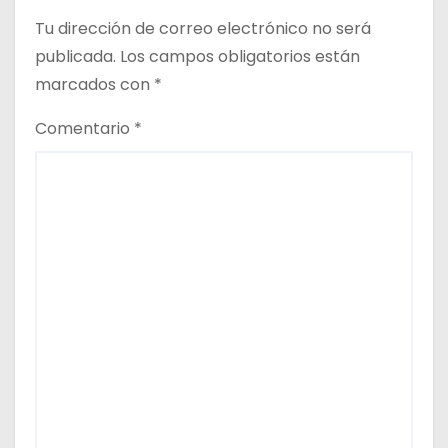
t
Tu dirección de correo electrónico no será
r
publicada.
Los campos obligatorios están
a
marcados con
*
d
Comentario
*
a
s