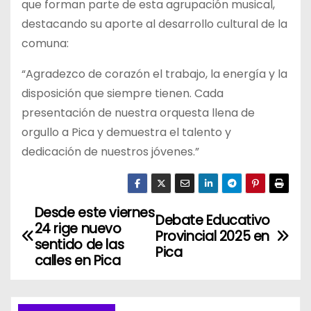
que forman parte de esta agrupación musical,
destacando su aporte al desarrollo cultural de la
comuna:
“Agradezco de corazón el trabajo, la energía y la
disposición que siempre tienen. Cada
presentación de nuestra orquesta llena de
orgullo a Pica y demuestra el talento y
dedicación de nuestros jóvenes.”
Desde este viernes
N
Debate Educativo
24 rige nuevo
Provincial 2025 en
a
sentido de las
Pica
calles en Pica
v
e