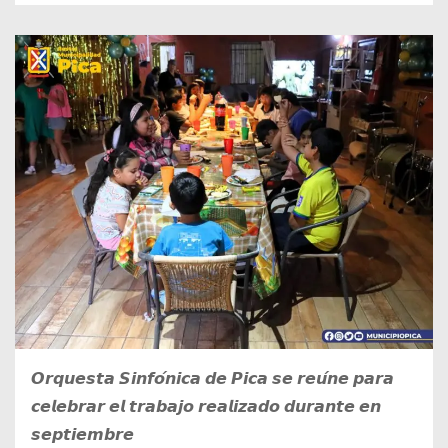
𝙊𝙧𝙦𝙪𝙚𝙨𝙩𝙖 𝙎𝙞𝙣𝙛𝙤́𝙣𝙞𝙘𝙖 𝙙𝙚 𝙋𝙞𝙘𝙖 𝙨𝙚 𝙧𝙚𝙪́𝙣𝙚 𝙥𝙖𝙧𝙖
𝙘𝙚𝙡𝙚𝙗𝙧𝙖𝙧 𝙚𝙡 𝙩𝙧𝙖𝙗𝙖𝙟𝙤 𝙧𝙚𝙖𝙡𝙞𝙯𝙖𝙙𝙤 𝙙𝙪𝙧𝙖𝙣𝙩𝙚 𝙚𝙣
𝙨𝙚𝙥𝙩𝙞𝙚𝙢𝙗𝙧𝙚