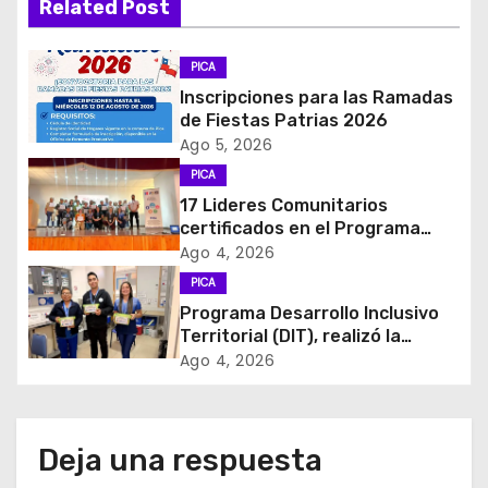
Related Post
g
PICA
a
Inscripciones para las Ramadas
c
de Fiestas Patrias 2026
Ago 5, 2026
i
PICA
17 Lideres Comunitarios
ó
certificados en el Programa
MÁS AMA
Ago 4, 2026
n
PICA
d
Programa Desarrollo Inclusivo
Territorial (DIT), realizó la
e
entrega de Cajas de Regulación
Ago 4, 2026
en dependencias de DIDECO y
e
del CESFAM Dr. Juan Marqués
Vismara.
n
Deja una respuesta