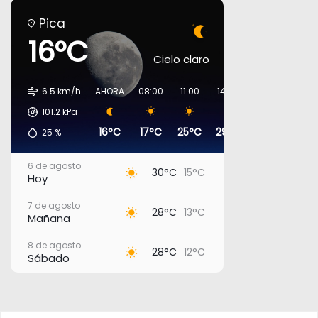
Pica
16°C
Cielo claro
6.5 km/h
AHORA
08:00
11:00
14:00
17:00
20:00
101.2
kPa
16°C
17°C
25°C
29°C
29°C
19°C
25
%
6 de agosto
30°C
15°C
Hoy
7 de agosto
28°C
13°C
Mañana
8 de agosto
28°C
12°C
Sábado
9 de agosto
27°C
12°C
Domingo