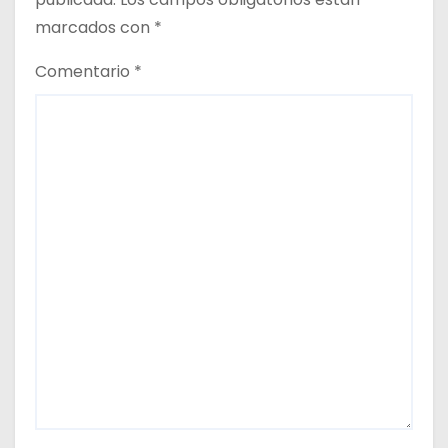
d
marcados con
*
a
Comentario
*
s