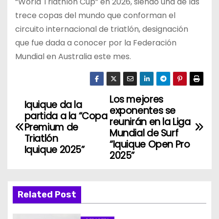
“World Triathlon Cup” en 2026, siendo una de las
trece copas del mundo que conforman el
circuito internacional de triatlón, designación
que fue dada a conocer por la Federación
Mundial en Australia este mes.
Los mejores
N
Iquique da la
exponentes se
partida a la “Copa
a
reunirán en la Liga
Premium de
Mundial de Surf
Triatlón
v
“Iquique Open Pro
Iquique 2025”
2025”
e
g
Related Post
a