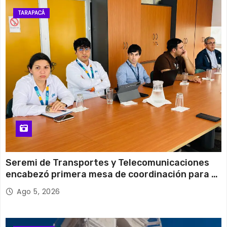
11 de agosto
29°C
18°C
Martes
TARAPACÁ
12 de agosto
30°C
14°C
Miércoles
Seremi de Transportes y Telecomunicaciones
encabezó primera mesa de coordinación para el
retiro de cables en desuso en Iquique
Ago 5, 2026