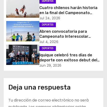
c
DEPORTES
Cuatro chilenos harán historia
i
en la final del Campeonato
Amateur de Motocross más
Jul 24, 2026
ó
importante del mundo
DEPORTES
Abren convocatoria para
n
Campeonato Interescolar
Fútbol 11 “Copa Collahuasi
d
Jul 4, 2026
2026”
DEPORTES
e
Iquique celebró tres días de
deporte con exitoso debut del
e
5150 Iquique Triathlon
Jun 29, 2026
n
t
Deja una respuesta
r
Tu dirección de correo electrónico no será
a
publicada.
Los campos obligatorios están