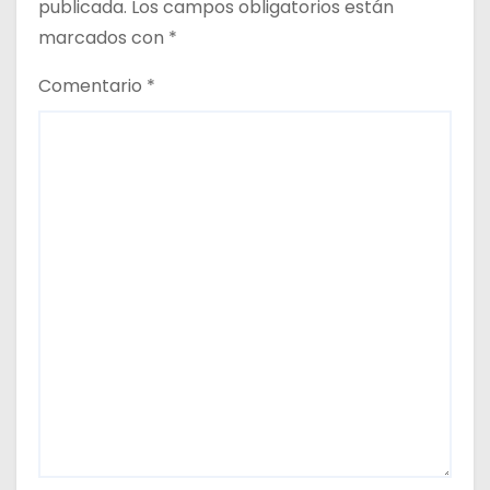
publicada.
Los campos obligatorios están
a
marcados con
*
d
Comentario
*
a
s