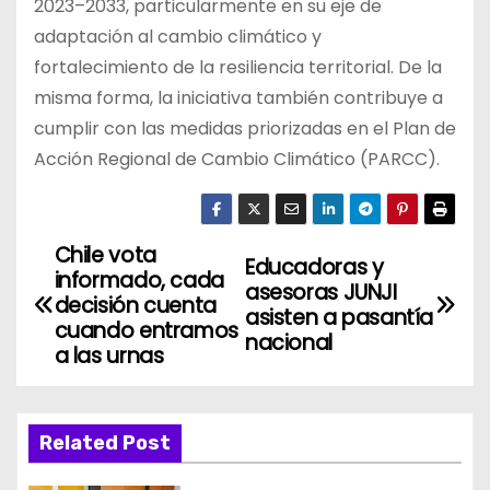
2023–2033, particularmente en su eje de
adaptación al cambio climático y
fortalecimiento de la resiliencia territorial. De la
misma forma, la iniciativa también contribuye a
cumplir con las medidas priorizadas en el Plan de
Acción Regional de Cambio Climático (PARCC).
Chile vota
N
Educadoras y
informado, cada
asesoras JUNJI
a
decisión cuenta
asisten a pasantía
cuando entramos
nacional
v
a las urnas
e
g
Related Post