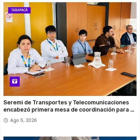
12 de agosto
31°C
15°C
Miércoles
TARAPACÁ
13 de agosto
30°C
20°C
Jueves
Seremi de Transportes y Telecomunicaciones
encabezó primera mesa de coordinación para el
retiro de cables en desuso en Iquique
Ago 5, 2026