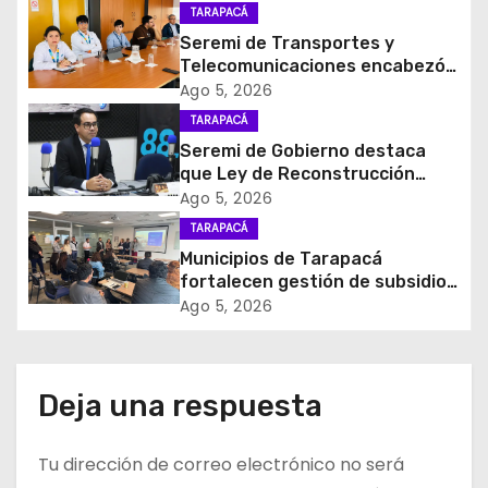
a
TARAPACÁ
c
Seremi de Transportes y
Telecomunicaciones encabezó
i
primera mesa de coordinación
Ago 5, 2026
para el retiro de cables en
TARAPACÁ
ó
desuso en Iquique
Seremi de Gobierno destaca
que Ley de Reconstrucción
n
Nacional impulsará la inversión
Ago 5, 2026
y el empleo en Tarapacá
d
TARAPACÁ
Municipios de Tarapacá
e
fortalecen gestión de subsidios
de agua potable en jornada
Ago 5, 2026
e
regional organizada por Aguas
del Altiplano y ANDESS
n
Deja una respuesta
t
r
Tu dirección de correo electrónico no será