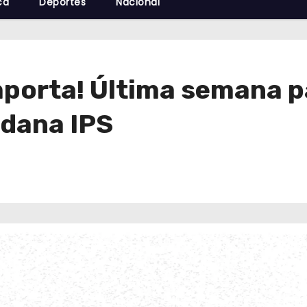
cá
Deportes
Nacional
mporta! Última semana p
adana IPS