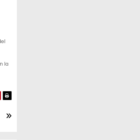
del
n la