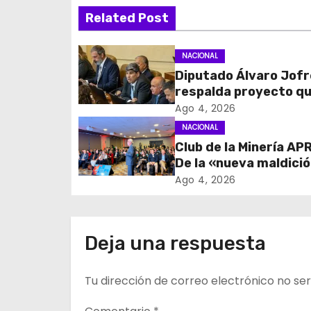
Related Post
e
g
NACIONAL
Diputado Álvaro Jofr
a
respalda proyecto q
c
fortalece el control 
Ago 4, 2026
identidad durante e
NACIONAL
i
de excepción
Club de la Minería APR
De la «nueva maldici
ó
los recursos al rol cl
Ago 4, 2026
n
los proveedores
d
Deja una respuesta
e
Tu dirección de correo electrónico no ser
e