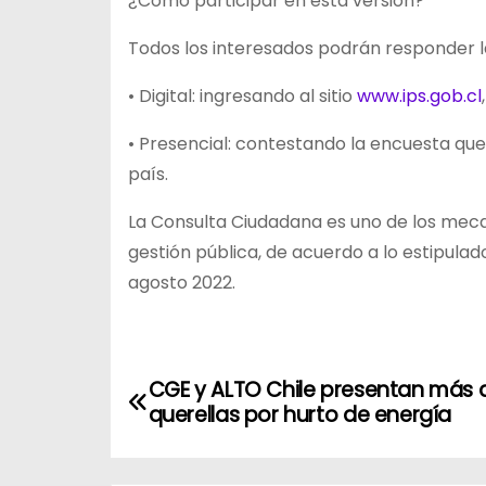
¿Cómo participar en esta versión?
Todos los interesados podrán responder l
• Digital: ingresando al sitio
www.ips.gob.cl
• Presencial: contestando la encuesta que 
país.
La Consulta Ciudadana es uno de los meca
gestión pública, de acuerdo a lo estipulado
agosto 2022.
N
CGE y ALTO Chile presentan más 
querellas por hurto de energía
a
v