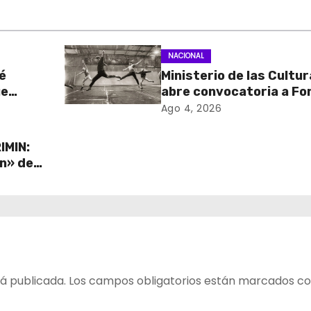
NACIONAL
é
Ministerio de las Cultu
ue
abre convocatoria a Fo
de
Cultura 2027 con foco 
Ago 4, 2026
stados
transparencia, innovac
acceso ciudadano
IMIN:
ón» de
ave de
á publicada.
Los campos obligatorios están marcados c