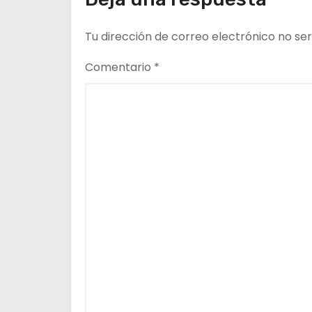
e
Tu dirección de correo electrónico no ser
e
n
Comentario
*
t
r
a
d
a
s