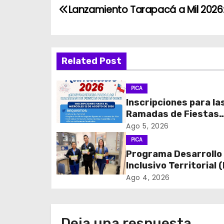
N
Lanzamiento Tarapacá a Mil 2026
a
v
Related Post
e
g
PICA
Inscripciones para la
a
Ramadas de Fiestas
c
Patrias 2026
Ago 5, 2026
PICA
i
Programa Desarrollo
Inclusivo Territorial (
ó
realizó la entrega de
Ago 4, 2026
n
de Regulación en
dependencias de DID
d
del CESFAM Dr. Juan
Deja una respuesta
Marqués Vismara.