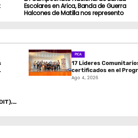
:
Escolares en Arica, Banda de Guerra
Halcones de Matilla nos represento
PICA
s
17 Lideres Comunitario
certificados en el Pro
MÁS AMA
Ago 4, 2026
DIT),
 Cajas
ECO y