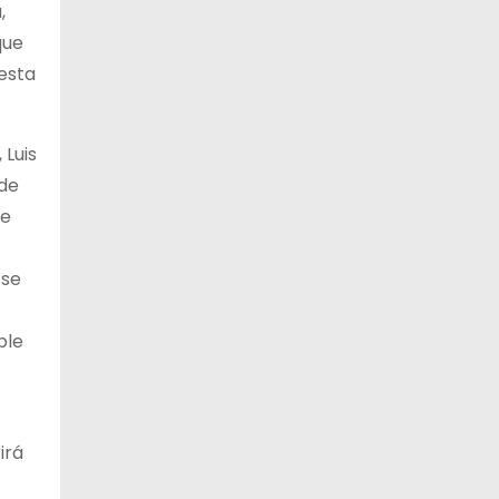
,
que
uesta
 Luis
 de
de
 se
ble
irá