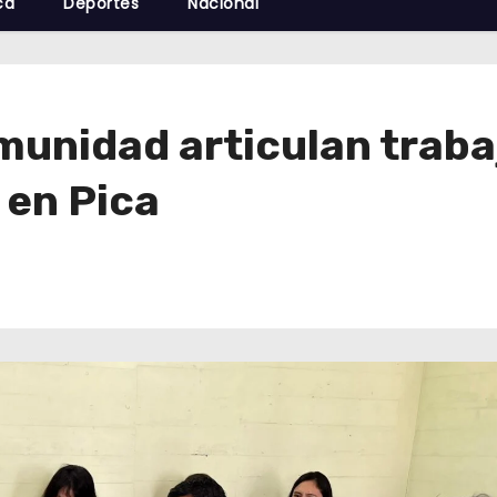
cá
Deportes
Nacional
munidad articulan traba
 en Pica