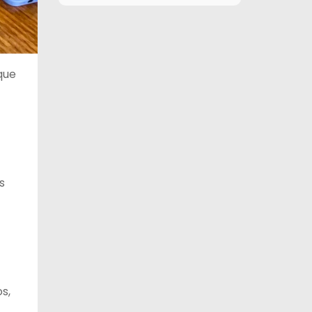
10 de agosto
28°C
15°C
Lunes
11 de agosto
27°C
18°C
Martes
que
12 de agosto
31°C
19°C
Miércoles
13 de agosto
30°C
19°C
Jueves
s
s,