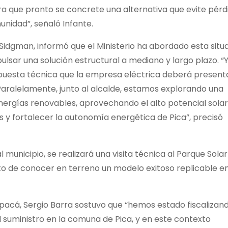
 que pronto se concrete una alternativa que evite pérd
nidad”, señaló Infante.
 Sidgman, informó que el Ministerio ha abordado esta situ
ulsar una solución estructural a mediano y largo plazo. “
opuesta técnica que la empresa eléctrica deberá present
 Paralelamente, junto al alcalde, estamos explorando una
ergías renovables, aprovechando el alto potencial solar
s y fortalecer la autonomía energética de Pica”, precisó
l municipio, se realizará una visita técnica al Parque Solar
to de conocer en terreno un modelo exitoso replicable e
apacá, Sergio Barra sostuvo que “hemos estado fiscalizand
suministro en la comuna de Pica, y en este contexto