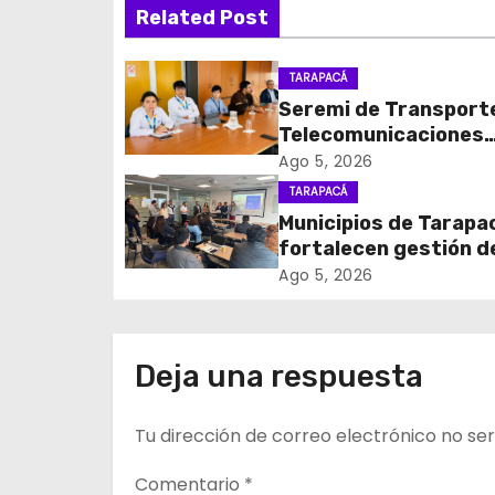
Related Post
e
g
TARAPACÁ
Seremi de Transport
a
Telecomunicaciones
c
encabezó primera me
Ago 5, 2026
coordinación para el 
TARAPACÁ
i
de cables en desuso 
Municipios de Tarapa
Iquique
fortalecen gestión d
ó
subsidios de agua po
Ago 5, 2026
n
en jornada regional
organizada por Aguas
d
Altiplano y ANDESS
Deja una respuesta
e
Tu dirección de correo electrónico no ser
e
n
Comentario
*