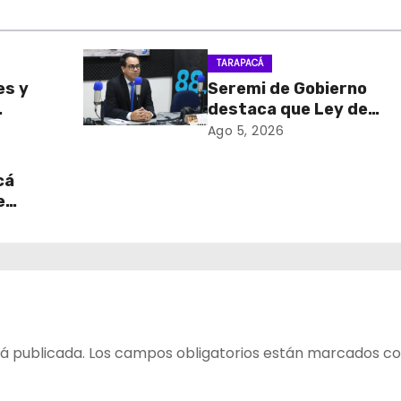
TARAPACÁ
es y
Seremi de Gobierno
destaca que Ley de
sa de
Reconstrucción Nacion
Ago 5, 2026
retiro
impulsará la inversión y
en
empleo en Tarapacá
cá
e
table
 del
á publicada.
Los campos obligatorios están marcados c