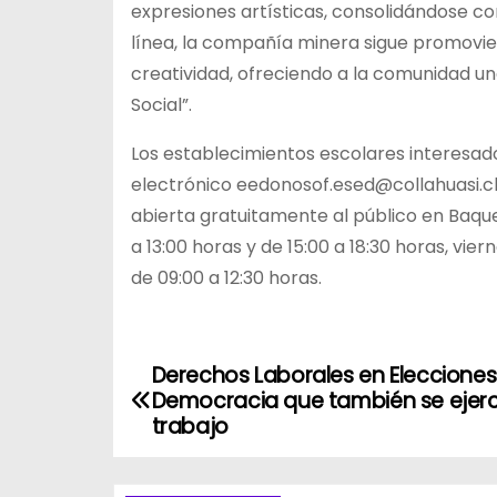
expresiones artísticas, consolidándose co
línea, la compañía minera sigue promovien
creatividad, ofreciendo a la comunidad un
Social”.
Los establecimientos escolares interesad
electrónico eedonosof.esed@collahuasi.cl
abierta gratuitamente al público en Baque
a 13:00 horas y de 15:00 a 18:30 horas, vier
de 09:00 a 12:30 horas.
Derechos Laborales en Elecciones
N
Democracia que también se ejerc
a
trabajo
v