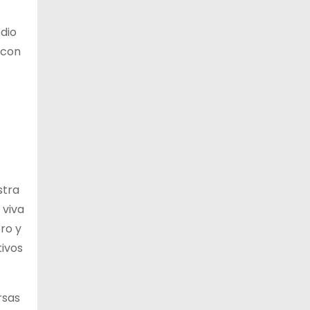
edio
 con
stra
 viva
ero y
tivos
rsas