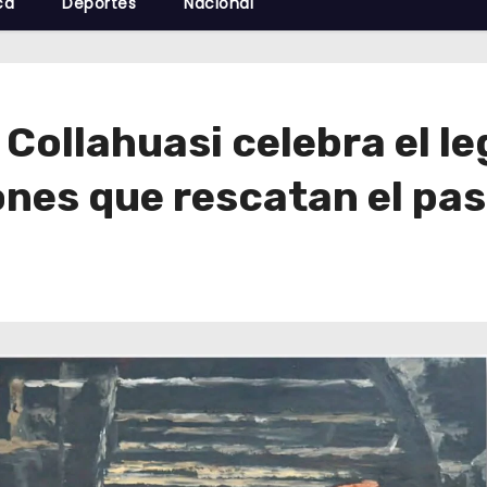
cá
Deportes
Nacional
 Collahuasi celebra el le
ones que rescatan el p