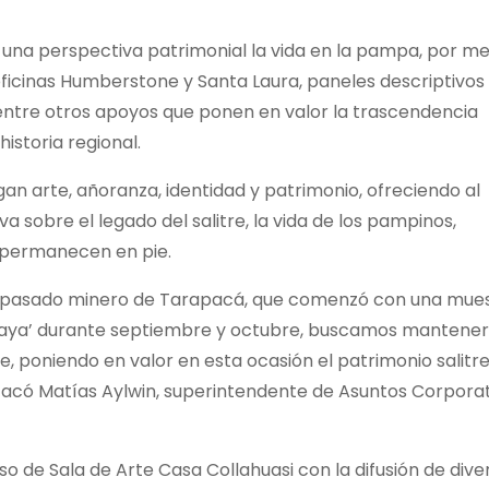
e una perspectiva patrimonial la vida en la pampa, por m
 oficinas Humberstone y Santa Laura, paneles descriptivos
, entre otros apoyos que ponen en valor la trascendencia
istoria regional.
an arte, añoranza, identidad y patrimonio, ofreciendo al
va sobre el legado del salitre, la vida de los pampinos,
a permanecen en pie.
 al pasado minero de Tarapacá, que comenzó con una mue
ajaya’ durante septiembre y octubre, buscamos mantener
de, poniendo en valor en esta ocasión el patrimonio salitr
destacó Matías Aylwin, superintendente de Asuntos Corpora
 de Sala de Arte Casa Collahuasi con la difusión de dive