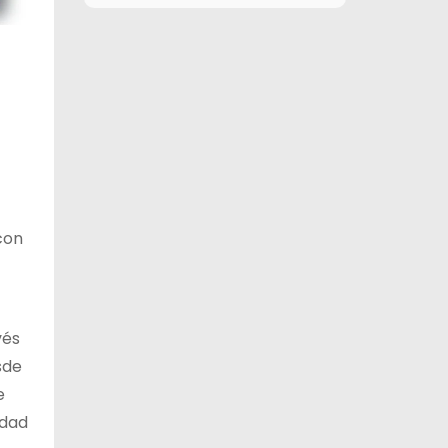
10 de agosto
27°C
16°C
Lunes
11 de agosto
27°C
16°C
Martes
12 de agosto
31°C
15°C
Miércoles
13 de agosto
30°C
20°C
Jueves
con
vés
sde
e
idad