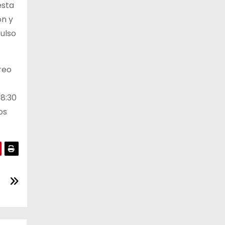
esta
ón y
pulso
reo
08:30
os