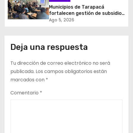
Municipios de Tarapacá
e
fortalecen gestión de subsidios
de agua potable en jornada
Ago 5, 2026
e
regional organizada por Aguas
del Altiplano y ANDESS
n
Deja una respuesta
t
r
Tu dirección de correo electrónico no será
publicada.
Los campos obligatorios están
a
marcados con
*
d
Comentario
*
a
s