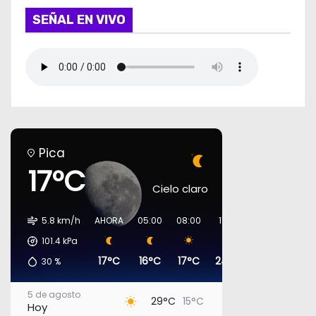
SEÑAL EN VIVO
Pica
17°C
Cielo claro
5.8 km/h
AHORA
05:00
08:00
11:00
14:00
17:0
101.4
kPa
17°C
16°C
17°C
24°C
29°C
29°
30
%
5 de agosto
29°C
15°C
Hoy