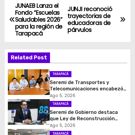
JUNAEB Lanza el
N
JUNJI reconoció
Fondo “Escuelas
trayectorias de
a
Saludables 2026”
educadoras de
para la región de
párvulos
v
Tarapacá
e
g
Related Post
a
TARAPACÁ
c
Seremi de Transportes y
Telecomunicaciones encabezó
i
primera mesa de coordinación
Ago 5, 2026
para el retiro de cables en
TARAPACÁ
ó
desuso en Iquique
Seremi de Gobierno destaca
que Ley de Reconstrucción
n
Nacional impulsará la inversión
Ago 5, 2026
y el empleo en Tarapacá
d
TARAPACÁ