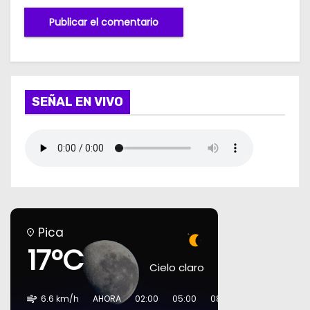
SEÑAL EN VIVO
Pica
17°C
Cielo claro
6.6 km/h
AHORA
02:00
05:00
08:00
11:00
14:00