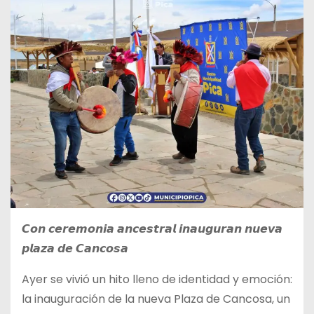
𝘾𝙤𝙣 𝙘𝙚𝙧𝙚𝙢𝙤𝙣𝙞𝙖 𝙖𝙣𝙘𝙚𝙨𝙩𝙧𝙖𝙡 𝙞𝙣𝙖𝙪𝙜𝙪𝙧𝙖𝙣 𝙣𝙪𝙚𝙫𝙖
𝙥𝙡𝙖𝙯𝙖 𝙙𝙚 𝘾𝙖𝙣𝙘𝙤𝙨𝙖
Ayer se vivió un hito lleno de identidad y
emoción:
la inauguración de la nueva Plaza de Cancosa, un