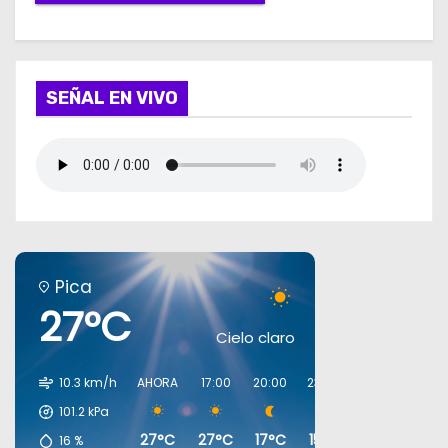
SEÑAL EN VIVO
Pica
27°C
Cielo claro
10.3 km/h
AHORA
17:00
20:00
23:00
02:00
05:0
101.2
kPa
27°C
27°C
17°C
15°C
13°C
12°C
16
%