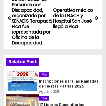
a
Personas con
Discapacidad,
Operativo médico
v
organizado por
de la USACH y
SENADIS Tarapacá,
Hospital San José
e
Pica fue
llegó a Pica
representada por
g
Oficina de la
Discapacidad.
a
c
Related Post
i
ó
PICA
Inscripciones para las Ramadas
n
de Fiestas Patrias 2026
Ago 5, 2026
d
PICA
e
17 Lideres Comunitarios