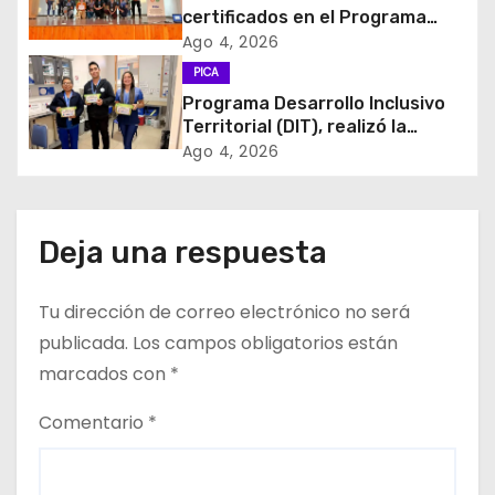
certificados en el Programa
e
MÁS AMA
Ago 4, 2026
PICA
n
Programa Desarrollo Inclusivo
t
Territorial (DIT), realizó la
entrega de Cajas de Regulación
Ago 4, 2026
r
en dependencias de DIDECO y
del CESFAM Dr. Juan Marqués
a
Vismara.
Deja una respuesta
d
Tu dirección de correo electrónico no será
a
publicada.
Los campos obligatorios están
s
marcados con
*
Comentario
*