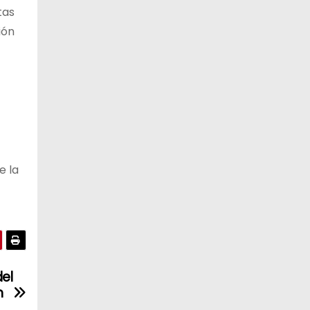
tas
ión
e la
el
n