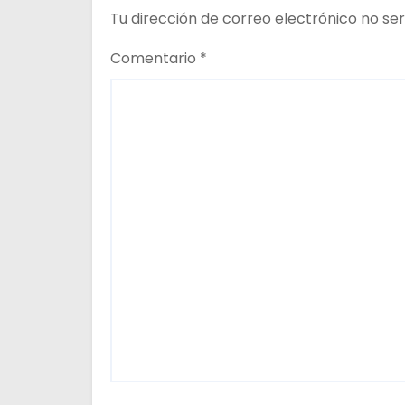
e
Tu dirección de correo electrónico no ser
n
Comentario
*
t
r
a
d
a
s