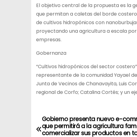
El objetivo central de la propuesta es l
que permitan a caletas del borde costero 
de cultivos hidropónicos con nanoburbujas
proyectando una agricultura a escala po
empresas.
Gobernanza
“Cultivos hidropónicos del sector costero
representante de la comunidad Yayael de 
Junta de Vecinos de Chanavayita, Luis Cort
regional de Corfo; Catalina Cortés; y un 
Gobierno presenta nuevo e-co
N
que permitirá a la agricultura fami
a
comercializar sus productos en t