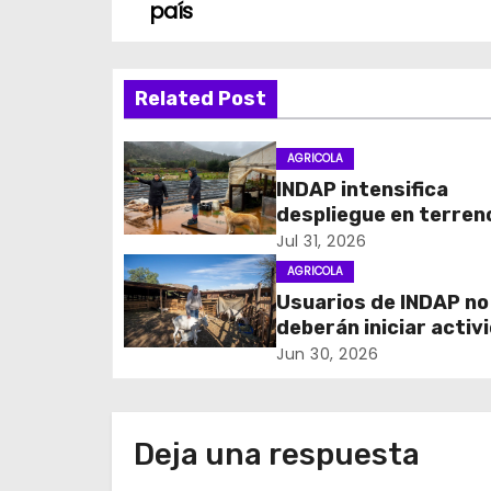
país
v
e
Related Post
g
AGRICOLA
a
INDAP intensifica
c
despliegue en terren
acompañar a los
Jul 31, 2026
i
agricultores afectad
AGRICOLA
sistema frontal
Usuarios de INDAP no
ó
deberán iniciar activ
n
en SII para acceder a
Jun 30, 2026
programas de fomen
d
créditos instituciona
e
Deja una respuesta