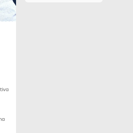
11 de agosto
26°C
17°C
Martes
12 de agosto
26°C
15°C
Miércoles
13 de agosto
29°C
20°C
Jueves
14 de agosto
29°C
20°C
Viernes
tiva
na