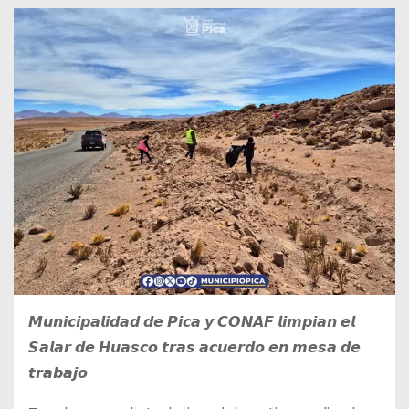
𝙈𝙪𝙣𝙞𝙘𝙞𝙥𝙖𝙡𝙞𝙙𝙖𝙙 𝙙𝙚 𝙋𝙞𝙘𝙖 𝙮 𝘾𝙊𝙉𝘼𝙁 𝙡𝙞𝙢𝙥𝙞𝙖𝙣 𝙚𝙡
𝙎𝙖𝙡𝙖𝙧 𝙙𝙚 𝙃𝙪𝙖𝙨𝙘𝙤 𝙩𝙧𝙖𝙨 𝙖𝙘𝙪𝙚𝙧𝙙𝙤 𝙚𝙣 𝙢𝙚𝙨𝙖 𝙙𝙚
𝙩𝙧𝙖𝙗𝙖𝙟𝙤