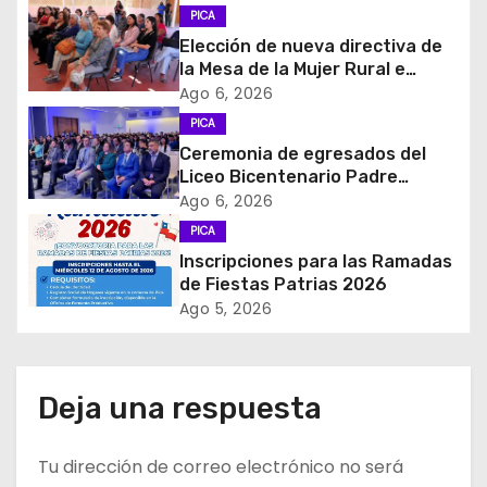
a
PICA
c
Elección de nueva directiva de
la Mesa de la Mujer Rural e
i
Indigena
Ago 6, 2026
PICA
ó
Ceremonia de egresados del
Liceo Bicentenario Padre
n
Alberto Hurtado a la industria
Ago 6, 2026
minera
d
PICA
Inscripciones para las Ramadas
e
de Fiestas Patrias 2026
Ago 5, 2026
e
n
Deja una respuesta
t
r
Tu dirección de correo electrónico no será