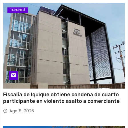
14 de agosto
30°C
18°C
Viernes
TARAPACÁ
15 de agosto
26°C
15°C
Sábado
Fiscalía de Iquique obtiene condena de cuarto
participante en violento asalto a comerciante
Ago 8, 2026