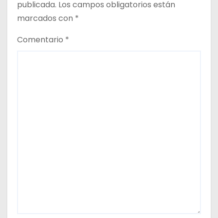
publicada.
Los campos obligatorios están
a
marcados con
*
d
Comentario
*
a
s