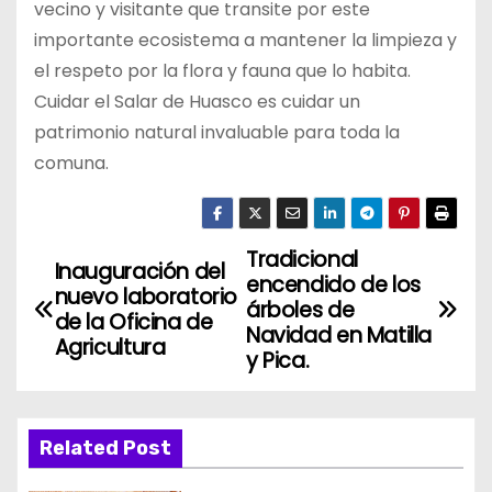
vecino y visitante que transite por este
importante ecosistema a mantener la limpieza y
el respeto por la flora y fauna que lo habita.
Cuidar el Salar de Huasco es cuidar un
patrimonio natural invaluable para toda la
comuna.
Tradicional
N
Inauguración del
encendido de los
nuevo laboratorio
a
árboles de
de la Oficina de
Navidad en Matilla
Agricultura
v
y Pica.
e
g
Related Post