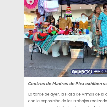
𝘾𝙚𝙣𝙩𝙧𝙤𝙨 𝙙𝙚 𝙈𝙖𝙙𝙧𝙚𝙨 𝙙𝙚 𝙋𝙞𝙘𝙖 𝙚𝙭𝙝𝙞𝙗𝙚𝙣 𝙨𝙪
La tarde de ayer, la Plaza de Armas de la
con la exposición de los trabajos realizad