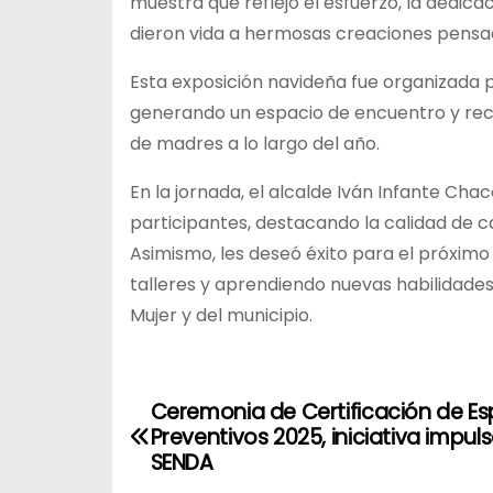
muestra que reflejó el esfuerzo, la dedicac
dieron vida a hermosas creaciones pensa
Esta exposición navideña fue organizada po
generando un espacio de encuentro y reco
de madres a lo largo del año.
En la jornada, el alcalde Iván Infante Ch
participantes, destacando la calidad de c
Asimismo, les deseó éxito para el próximo
talleres y aprendiendo nuevas habilidade
Mujer y del municipio.
Ceremonia de Certificación de Es
N
Preventivos 2025, iniciativa impul
a
SENDA