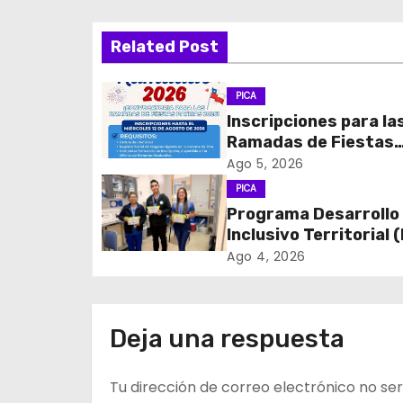
v
Related Post
e
g
PICA
Inscripciones para la
a
Ramadas de Fiestas
c
Patrias 2026
Ago 5, 2026
PICA
i
Programa Desarrollo
Inclusivo Territorial (
ó
realizó la entrega de
Ago 4, 2026
n
de Regulación en
dependencias de DID
d
del CESFAM Dr. Juan
Deja una respuesta
Marqués Vismara.
e
Tu dirección de correo electrónico no ser
e