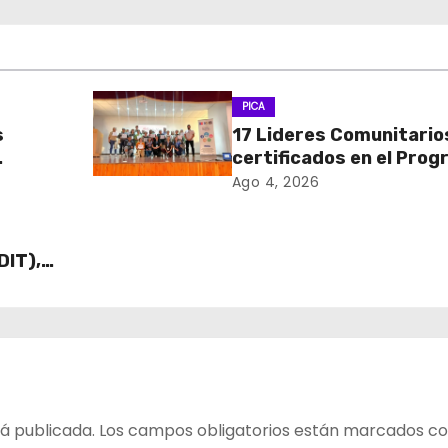
PICA
s
17 Lideres Comunitario
certificados en el Pro
MÁS AMA
Ago 4, 2026
DIT),
 Cajas
ECO y
á publicada.
Los campos obligatorios están marcados c