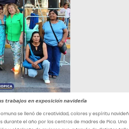
 𝙩𝙧𝙖𝙗𝙖𝙟𝙤𝙨 𝙚𝙣 𝙚𝙭𝙥𝙤𝙨𝙞𝙘𝙞𝙤́𝙣 𝙣𝙖𝙫𝙞𝙙𝙚𝙣̃𝙖
 comuna se llenó de
creatividad, colores y espíritu navide
os durante el año por los centros de madres de Pica. Una