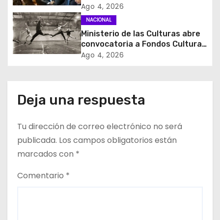
control de identidad durante
Ago 4, 2026
e
estados de excepción
NACIONAL
Ministerio de las Culturas abre
e
convocatoria a Fondos Cultura
2027 con foco en
Ago 4, 2026
n
transparencia, innovación y
acceso ciudadano
t
Deja una respuesta
r
a
Tu dirección de correo electrónico no será
d
publicada.
Los campos obligatorios están
marcados con
*
a
Comentario
*
s