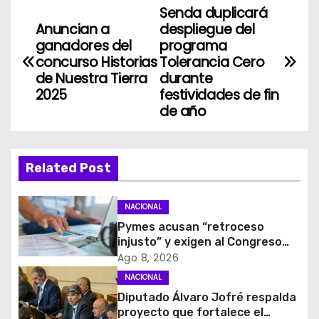
Senda duplicará
N
Anuncian a
despliegue del
a
ganadores del
programa
concurso Historias
Tolerancia Cero
v
de Nuestra Tierra
durante
2025
festividades de fin
e
de año
g
a
Related Post
c
NACIONAL
i
Pymes acusan “retroceso
injusto” y exigen al Congreso
ó
rechazar veto que elimina el
Ago 8, 2026
pago oportuno a 30 días
NACIONAL
n
Diputado Álvaro Jofré respalda
d
proyecto que fortalece el