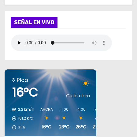
SEÑAL EN VIVO
Pica
16°C
Cielo claro
2.2 km/h
AHORA
11:00
14:00
17:00
20:00
23:00
101.2
kPa
16°C
23°C
26°C
27°C
19°C
18°C
31
%