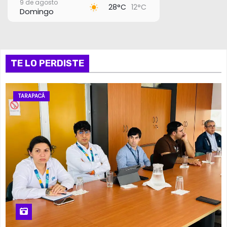
9 de agosto
28°C
12°C
Domingo
10 de agosto
28°C
17°C
Lunes
11 de agosto
TE LO PERDISTE
27°C
18°C
Martes
12 de agosto
28°C
19°C
Miércoles
TARAPACÁ
13 de agosto
29°C
19°C
Jueves