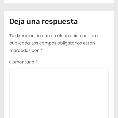
en dependencias de DIDECO y
e
del CESFAM Dr. Juan Marqués
Vismara.
n
Deja una respuesta
t
Tu dirección de correo electrónico no será
r
publicada.
Los campos obligatorios están
a
marcados con
*
d
Comentario
*
a
s