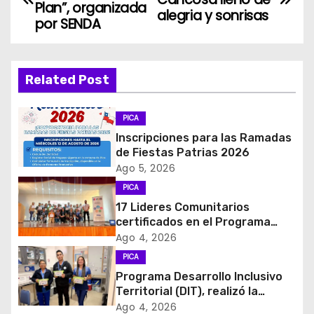
a
Plan”, organizada
alegria y sonrisas
por SENDA
v
e
Related Post
g
PICA
a
Inscripciones para las Ramadas
c
de Fiestas Patrias 2026
Ago 5, 2026
i
PICA
17 Lideres Comunitarios
ó
certificados en el Programa
MÁS AMA
Ago 4, 2026
n
PICA
d
Programa Desarrollo Inclusivo
Territorial (DIT), realizó la
e
entrega de Cajas de Regulación
Ago 4, 2026