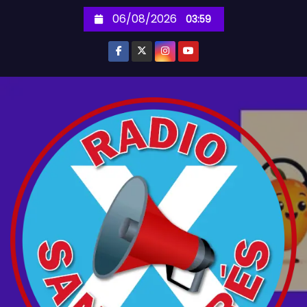
S
06/08/2026
03:59
k
i
p
t
o
c
o
n
t
e
n
t