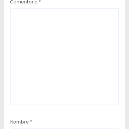
a
Comentario
*
s
Nombre
*