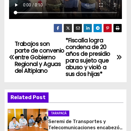
*Fiscalía logra
N
Trabajos son
condena de 20
parte de convenio
a
años de presidio
entre Gobierno
para sujeto que
Regional y Aguas
v
abuso y violó a
del Altiplano
sus dos hijas*
e
g
Related Post
a
c
TARAPACÁ
Seremi de Transportes y
i
Telecomunicaciones encabezó