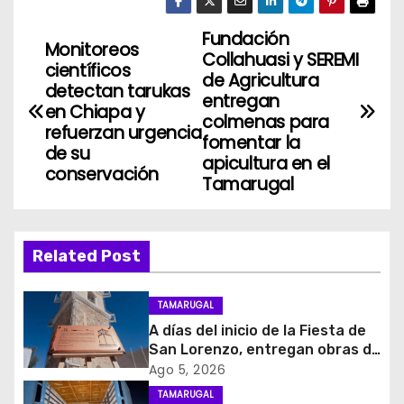
Fundación
N
Monitoreos
Collahuasi y SEREMI
científicos
a
de Agricultura
detectan tarukas
entregan
en Chiapa y
v
colmenas para
refuerzan urgencia
fomentar la
de su
e
apicultura en el
conservación
Tamarugal
g
a
Related Post
c
i
TAMARUGAL
A días del inicio de la Fiesta de
ó
San Lorenzo, entregan obras de
emergencia para resguardar su
Ago 5, 2026
n
histórico campanario
TAMARUGAL