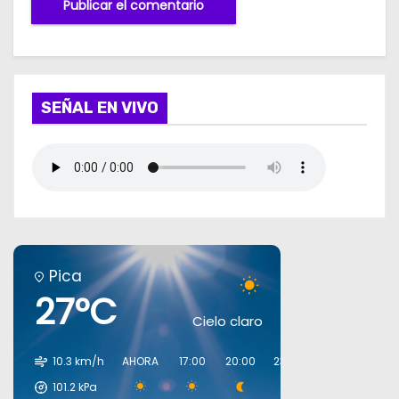
SEÑAL EN VIVO
Pica
27°C
Cielo claro
10.3 km/h
AHORA
17:00
20:00
23:00
02:00
05:0
101.2
kPa