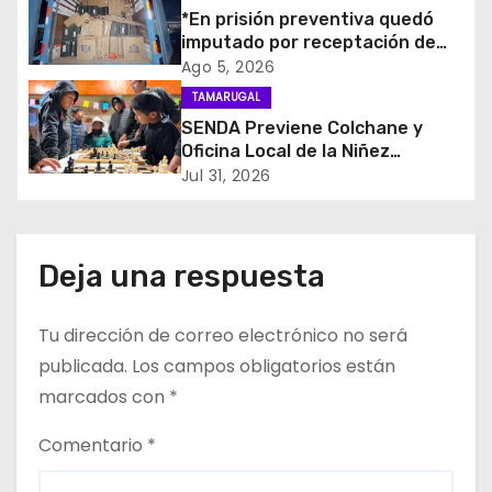
d
*En prisión preventiva quedó
imputado por receptación de
e
cigarrillos avaluados en $1.600
Ago 5, 2026
millones*
TAMARUGAL
e
SENDA Previene Colchane y
Oficina Local de la Niñez
n
promueven el buen uso del
Jul 31, 2026
tiempo libre con jornada
t
recreativa de ajedrez
r
Deja una respuesta
a
Tu dirección de correo electrónico no será
d
publicada.
Los campos obligatorios están
a
marcados con
*
s
Comentario
*