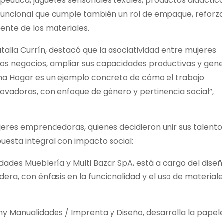
éutica, juguetes sensoriales textiles, productos didáctic
 funcional que cumple también un rol de empaque, refor
iente de los materiales.
talia Currín, destacó que la asociatividad entre mujeres
os negocios, ampliar sus capacidades productivas y gen
a Hogar es un ejemplo concreto de cómo el trabajo
ovadoras, con enfoque de género y pertinencia social”,
ujeres emprendedoras, quienes decidieron unir sus talento
puesta integral con impacto social:
ades Mueblería y Multi Bazar SpA, está a cargo del diseñ
era, con énfasis en la funcionalidad y el uso de material
y Manualidades / Imprenta y Diseño, desarrolla la papel