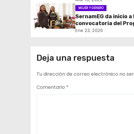
i
MUJER Y GENERO
SernamEG da inicio a 
ó
convocatoria del Pr
n
Mujer Emprende 202
Ene 23, 2026
d
e
Deja una respuesta
e
Tu dirección de correo electrónico no ser
n
Comentario
*
t
r
a
d