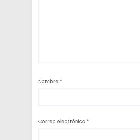
a
s
Nombre
*
Correo electrónico
*