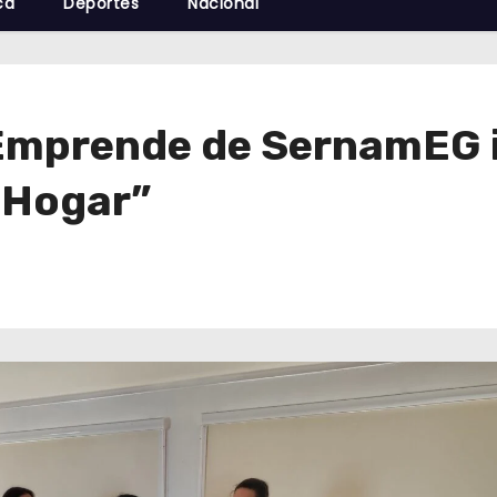
cá
Deportes
Nacional
Emprende de SernamEG 
 Hogar”