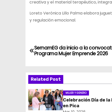
creativa y el material terapéutico, integ
Loreto Verónica Lillo Palma elabora juguete
y regulación emocional.
N
SernamEG da inicio a la convocat
a
Programa Mujer Emprende 2026
v
e
Related Post
g
MUJER Y GENERO
a
Celebración Día de la
c
en Pica
Mar 10, 2026