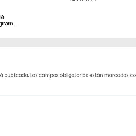
la
ograma
6
á publicada.
Los campos obligatorios están marcados c