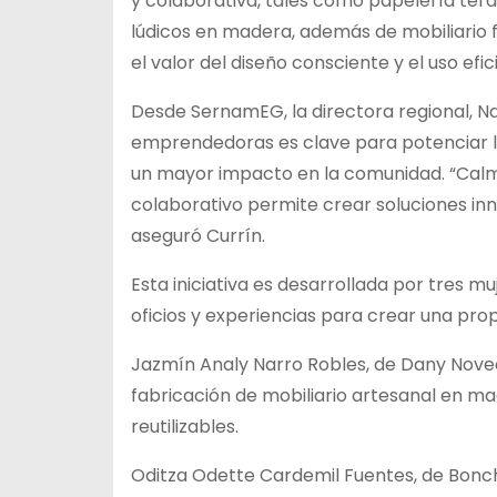
y colaborativa, tales como papelería terap
lúdicos en madera, además de mobiliario
el valor del diseño consciente y el uso efic
Desde SernamEG, la directora regional, Na
emprendedoras es clave para potenciar l
un mayor impacto en la comunidad. “Calm
colaborativo permite crear soluciones inn
aseguró Currín.
Esta iniciativa es desarrollada por tres m
oficios y experiencias para crear una pro
Jazmín Analy Narro Robles, de Dany Noved
fabricación de mobiliario artesanal en mad
reutilizables.
Oditza Odette Cardemil Fuentes, de Bonch